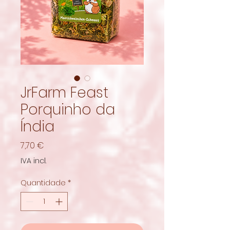
JrFarm Feast
Porquinho da
Índia
Preço
7,70 €
IVA incl.
Quantidade
*