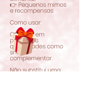
👉 Pequenos mimos
e recompensas
Como usar:
Oferecer em
pequenas
quantidades como
snack
complementar.
Não substitui uma
alimentação
completa e
equilibrada.
O feno deve
continuar a ser a
base da