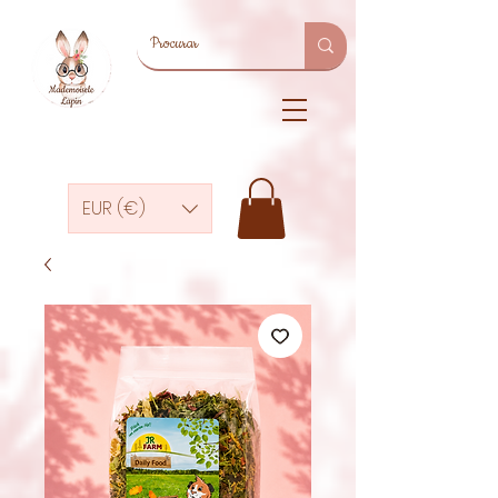
EUR (€)