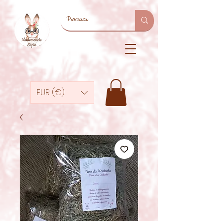
EUR (€)