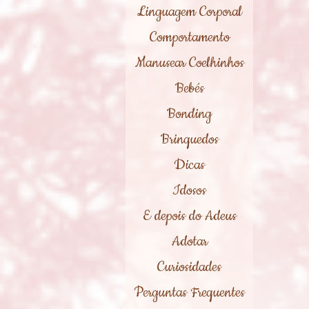
Linguagem Corporal
Comportamento
Manusear Coelhinhos
Bebés
Bonding
Brinquedos
Dicas
Idosos
E depois do Adeus
Adotar
Curiosidades
Perguntas Frequentes