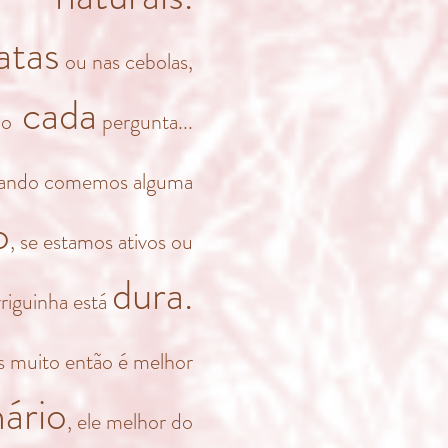
atas
ou nas cebolas,
cada
ejo
pergunta...
uando comemos alguma
o
, se estamos ativos ou
dura.
riguinha está
muito então é melhor
nário
, ele melhor do