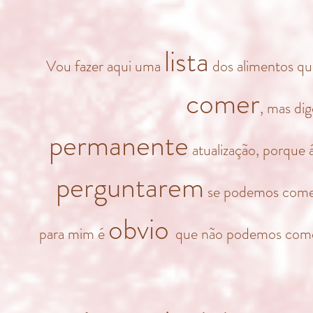
lista
Vou fazer aqui uma
dos alimentos q
comer
, mas dig
permanente
atualização, porque 
perguntarem
se podemos comer
obvio
para mim é
que não podemos come