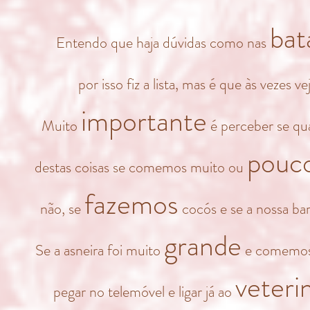
bat
Entendo que haja dúvidas como nas
por isso fiz a lista, mas é que às vezes v
importante
Muito
é perceber se q
pouc
destas coisas se comemos muito ou
fazemos
não, se
cocós e se a nossa bar
grande
Se a asneira foi muito
e comemos 
veteri
pegar no telemóvel e ligar já ao