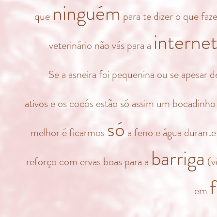
ninguém
que
para te dizer o que faze
interne
veterinário não vás para a
Se a asneira foi pequenina ou se apesar 
ativos e os cocós estão só assim um bocadinho
só
melhor é ficarmos
a feno e água durante
barriga
reforço com ervas boas para a
(v
f
em