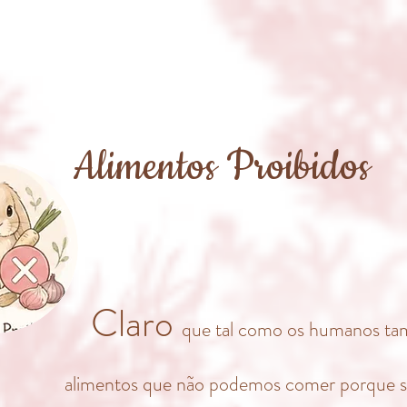
Alimentos Proibidos
Claro
que tal como os humanos ta
alim
en
tos que não podemos comer porque 