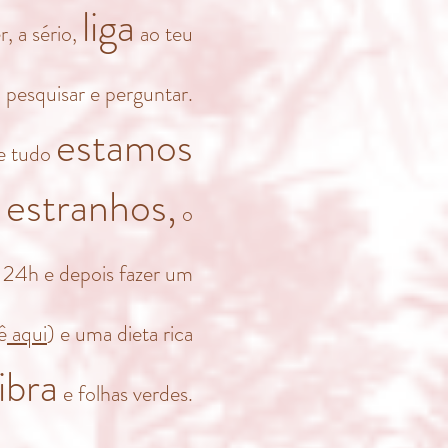
liga
r, a sério,
ao teu
t
pesquisar e perguntar.
estamos
de tudo
estranhos,
o
 24h e depois fazer um
ê
aqui
) e uma dieta rica
ibra
e folhas verdes.