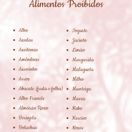
Alimentos Proibidos
Alho
Iogurte
Azedas
Jacinto
Azeitonas
Limão
Amêndoas
Margarida
Azevinho
Malagueta
Arroz
Milho
Abacate (fruta e folha)
Manteiga
Alho Francês
Massa
Almeirão Roxo
Nabo
Berinjela
Narciso
Bolachas
Nozes