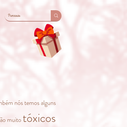
mbém nós temos alguns
tóxicos
são muito