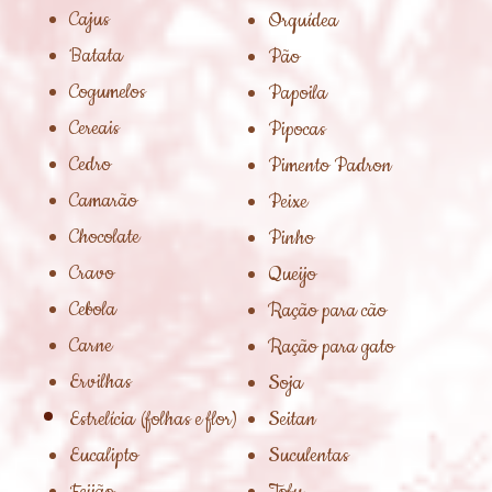
Cajus
Orquídea
Batata
Pão
Cogumelos
Papoila
Cereais
Pipocas
Cedro
Pimento Padron
Camarão
Peixe
Chocolate
Pinho
Cravo
Queijo
Cebola
Ração para cão
Carne
Ração para gato
Ervilhas
Soja
Estrelícia (folhas e flor)
Seitan
Eucalipto
Suculentas