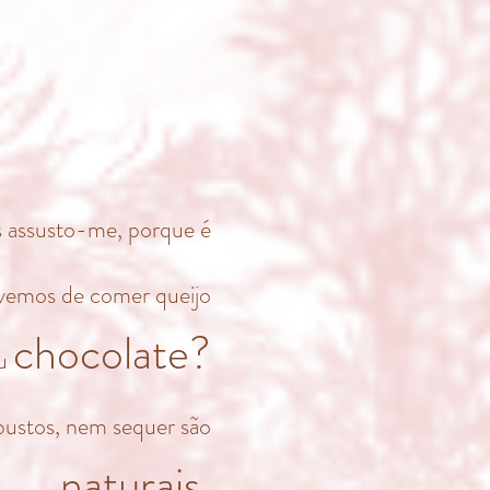
zes assusto-me, porque é
vemos de comer queijo
chocolate?
u
bustos, nem sequer são
naturais.