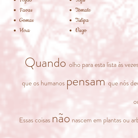
Feijão
Tofu
Favas
Tomate
Gomas
Tulipa
Hera
Visgo
Quando
olho para esta lista às ve
pensam
que os humanos
que nós de
o
não
Essas coisas
nascem em plantas ou ar