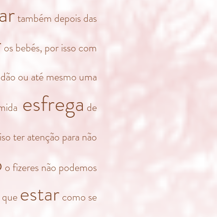
ar
também depois das
r
os bebés, por isso com
odão ou até mesmo uma
esfrega
mida
de
ciso ter atenção para não
o
o fizeres não podemos
estar
s que
como se