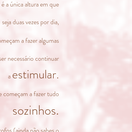
, é a única altura em que
eja duas vezes por dia,
meçam a fazer algumas
ser necessário continuar
estimular.
a
e começam a fazer tudo
sozinhos.
ofos (ainda não sabes o