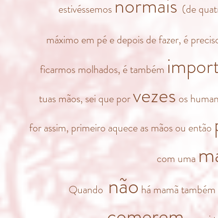
normais
estivéssemos
(de quat
máximo em pé e depois de fazer, é precis
impor
ficarmos molhados, é também
vezes
tuas mãos, sei que por
os humano
for assim, primeiro aquece as mãos ou então
ma
com uma
não
Quando
há mamã também n
comerem