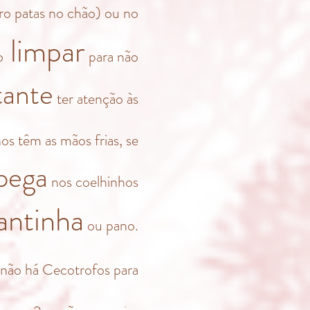
ro patas no chão) ou no
limpar
o
para não
tante
ter atenção às
s têm as mãos frias, se
pega
nos coelhinhos
ntinha
ou pano.
ão há Cecotrofos para