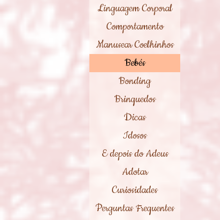
Linguagem Corporal
Comportamento
Manusear Coelhinhos
Bebés
Bonding
Brinquedos
Dicas
Idosos
E depois do Adeus
Adotar
Curiosidades
Perguntas Frequentes