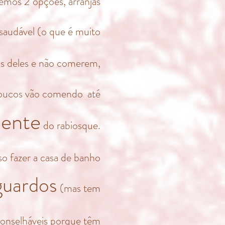
emos 2 opções, arranjas
saudável (o que é muito
os deles e não comerem,
poucos vão comendo
até
mente
do rabiosque.
o fazer a casa de banho
guardos
(mas tem
conselháveis porque têm