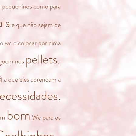
ra pequeninos como para
is
e que não sejam de
o wc e colocar por cima
pellets
agoem nos
.
a
a que eles aprendam a
ecessidades.
bom
um
Wc para os
Coelhinhos.