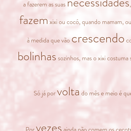
necessidades
a fazerem as suas
fazem
xixi ou cocó, quando mamam, ou s
crescendo
à medida que vão
co
bolinhas
sozinhos, mas o xixi costuma 
volta
Só já por
do mês e meio é qu
vezes
Por
ainda não comem os cecotr