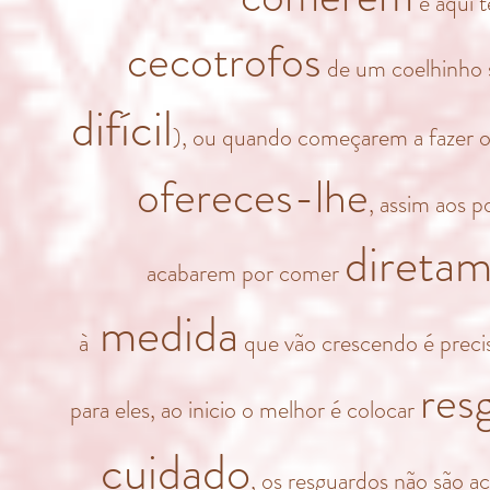
e aqui t
cecotrofos
de um coelhinho 
difícil
), ou quando começarem a fazer 
ofereces-lhe
, assim aos 
direta
acabarem por comer
medida
à
que vão crescendo é precis
res
para eles, ao inicio o melhor é colocar
cuidado
, os resguardos não são a