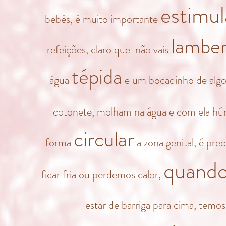
estimul
bebés, é muito importante
lambe
refeições, claro que não vais
tépida
água
e um bocadinho de alg
cotonete, molham na água e com ela hú
circular
forma
a zona genital, é pre
quand
ficar fria ou perdemos calor,
estar de barriga para cima, temo