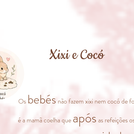
Xixi e Cocó
bebés
Os
não fazem xixi nem cocó de fo
após
é a mamã coelha que
as refeições o