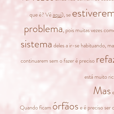
estivere
que é? Vê
aqui
), se
problema
, pois muitas vezes com
sistema
deles a ir-se habituando, m
refa
continuarem sem o fazer é preciso
está muito r
Mas
e
órfãos
Quando ficam
e é preciso ser