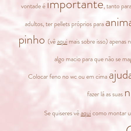
importante
vontade é
, tanto pa
anima
adultos, ter pellets próprios para
pinho
(vê
aqui
mais sobre isso) apenas n
algo macio para que não se m
ajud
Colocar feno no wc ou em cima
n
fazer lá as suas
Se quiseres vê
aqui
como montar 