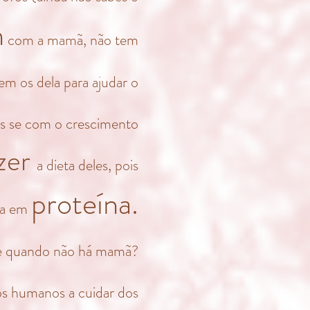
m
com a mamã, não tem
em os dela para ajudar o
as se com o crescimento
zer
a dieta deles, pois
proteína.
ica em
 quando não há mamã?
 os humanos a cuidar dos