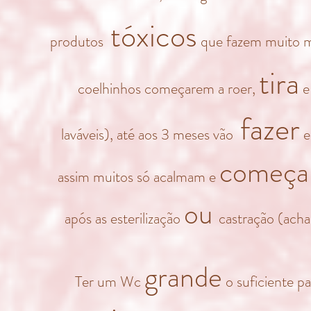
tóxic
os
produtos
que fazem muito ma
tira
coelhinhos começarem a roer,
e
fazer
laváveis)
, até aos 3 meses vão
e
começ
assim muitos só acalmam e
ou
após as esterilização
castração
(acha
grande
Ter um Wc
o suficiente pa