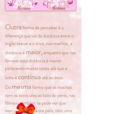
Menino
Menina
Outra
forma de perceber é a
diferença que vai da distância entre o
órgão sexual e o ânus, nos machos, a
maior,
distância é
enquanto que nas
fêmeas essa distância é menor
parecendo muitas vezes até que a
contínua
linha é
até ao ânus.
mesma
Da
forma que os machos
têm os testículos ao lado do pénis, nas
fêmeas também se pode ver que
nessa zona não existe pelo, têm uma