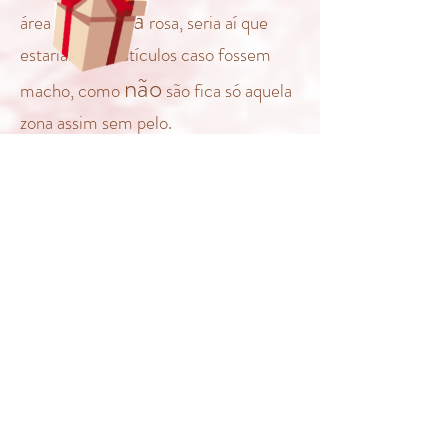
pequena
área
rosa, seria aí que
estariam os testículos caso fossem
não
macho, como
são fica só aquela
zona assim sem pelo.
Olhando agora para as imagens aqui
quem
em baixo conseguem saber
é
fêmea?
macho e quem é
Fêmea
Macho