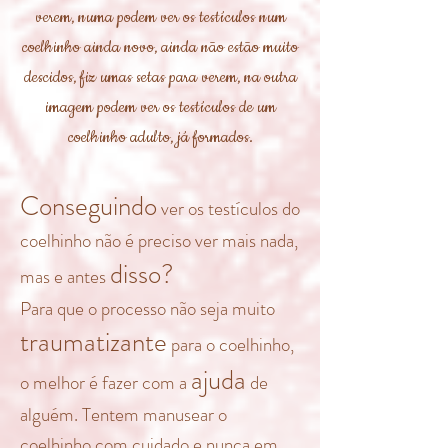
verem, numa podem ver os testículos num
coelhinho ainda novo, ainda não estão muito
descidos, fiz umas setas para verem, na outra
imagem podem ver os testículos de um
coelhinho adulto, já formados.
Conseguindo
ver os testículos do
coelhinho não é preciso ver mais nada,
disso?
mas e antes
Para que o processo não seja muito
traumatizante
para o coelhinho,
ajuda
o melhor é fazer com a
de
alguém.
Tentem manusear o
coelhinho com cuidado e nunca em