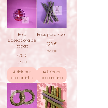
Bola
Paus para Roer
Doseadora de
Preço
2,70 €
Ração
IVA incl.
Preço
3,70 €
IVA incl.
Adicionar
Adicionar
ao carrinho
ao carrinho