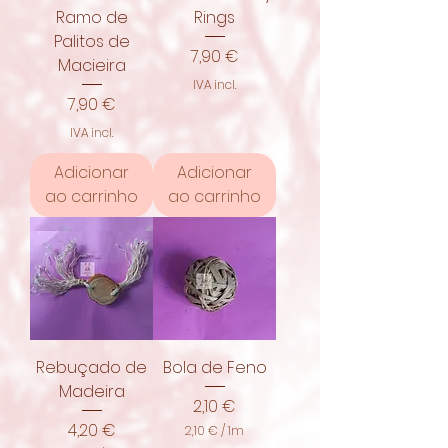
Ramo de
Rings
Palitos de
Preço
7,90 €
Macieira
IVA incl.
Preço
7,90 €
IVA incl.
Adicionar
Adicionar
ao carrinho
ao carrinho
Rebuçado de
Bola de Feno
Madeira
Preço
2,10 €
Preço
4,20 €
2,10 €
/
1m
2