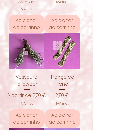
2,33 €
/
1m
IVA incl.
,
2
IVA incl.
1
,
0
3
Adicionar
Adicionar
3
€
ao carrinho
ao carrinho
p
€
o
p
r
o
1
r
m
1
e
m
t
e
r
t
o
r
s
o
Vassoura
s
Trança de
Halloween
Feno
Preço promocional
Preço
A partir de
2,70 €
2,70 €
IVA incl.
IVA incl.
Adicionar
Adicionar
ao carrinho
ao carrinho