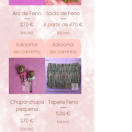
Aro de Feno
Sticks de Feno
Preço
Preço promocional
2,70 €
A partir de
4,70 €
IVA incl.
IVA incl.
Adicionar
Adicionar
ao carrinho
ao carrinho
Chupa-chupa
Tapete Feno
pequeno
Preço
5,00 €
Preço
2,70 €
IVA incl.
IVA incl.