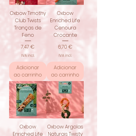
Oxbow Timothy
Oxbow
Club Twists
Enriched Life
Tranças de
Cenoura
Feno
Crocante
Preço
Preço
7,47 €
6,70 €
IVA incl.
IVA incl.
Adicionar
Adicionar
ao carrinho
ao carrinho
Oxbow
Oxbow Argolas
Enriched Life
Naturais Twisty