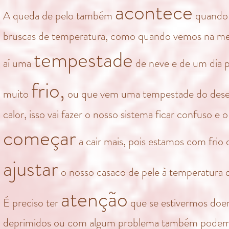
acontece
A queda de pelo também
quando
bruscas de temperatura, como quando vemos na me
tempestade
aí uma
de neve e de um dia p
frio,
muito
ou que vem uma tempestade do desert
calor, isso vai fazer o nosso sistema ficar confuso e o
começar
a cair mais, pois estamos com frio 
ajustar
o nosso casaco de pele à temperatura qu
atenção
É preciso ter
que se estivermos doen
deprimidos ou com algum problema também podemo