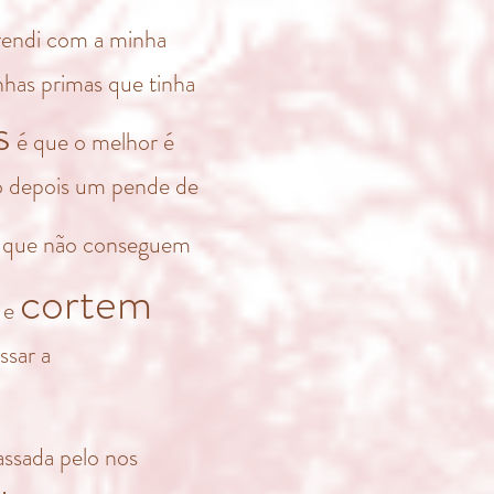
rendi com a minha
nhas primas que tinha
s
é que o melhor é
só depois um pende de
m que não conseguem
cortem
 e
ssar a
assada pelo nos