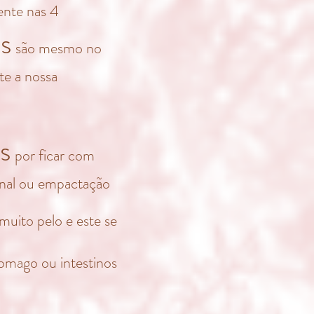
ente nas 4
as
são mesmo no
e a nossa
s
por ficar com
inal ou empactação
muito pelo e este se
omago ou intestinos