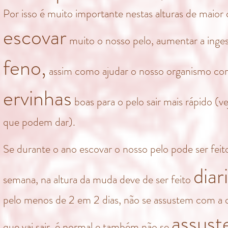
Por isso é muito importante nestas alturas de maior
escovar
muito o nosso pelo, aumentar a inges
feno,
assim como ajudar o nosso organismo co
ervinhas
boas para o pelo sair mais rápido (
que podem dar).
Se durante o ano escovar o nosso pelo pode ser fei
dia
semana, na altura da muda deve de ser feito
pelo menos de 2 em 2 dias, não se assustem com a 
assus
que vai sair, é normal e também não se