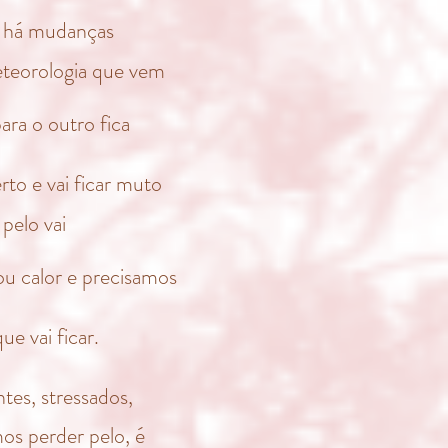
 há mudanças
teorologia que vem
ara o outro fica
o e vai ficar muto
 pelo vai
ou calor e precisamos
e vai ficar.
tes, stressados,
s perder pelo, é