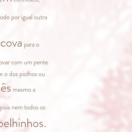
odo por igual outra
scova
para o
ovar com um pente
m o dos piolhos ou
cês
mesmo a
 pois nem todos os
oelhinhos.