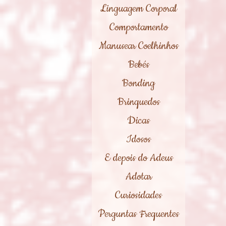
Linguagem Corporal
Comportamento
Manusear Coelhinhos
Bebés
Bonding
Brinquedos
Dicas
Idosos
E depois do Adeus
Adotar
Curiosidades
Perguntas Frequentes