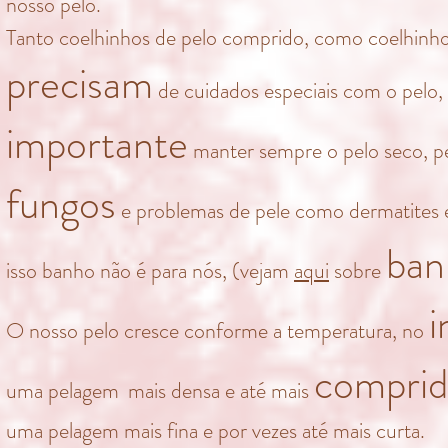
nosso pelo.
Tanto coelhinhos de pelo comprido, como coelhinho
precisam
de cuidados
especiais com o pelo,
importante
manter sempre o pelo seco, pe
fungos
e problemas de pele como dermatites e 
ban
isso banho não é para nós, (vejam
aqui
sobre
i
O nosso pelo cresce conforme a temperatura, no
comprid
uma pelagem
mais densa e até mais
uma pelagem mais fina e por vezes até mais curta.