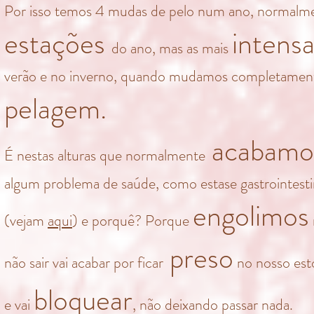
Por isso temos 4 mudas de pelo num ano, normalm
estações
intens
do ano, mas as mais
verão e no inverno, quando mudamos completament
pelagem.
acabamo
É nestas alturas que normalmente
algum problema de saúde, como estase gastrointest
engolimos
(vejam
aqui
) e porquê? Porque
preso
não sair vai acabar por ficar
no nosso est
bloquear
e vai
, não deixando passar nada.