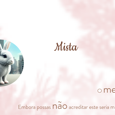
Mista
me
O
não
Embora possas
acreditar este seria 