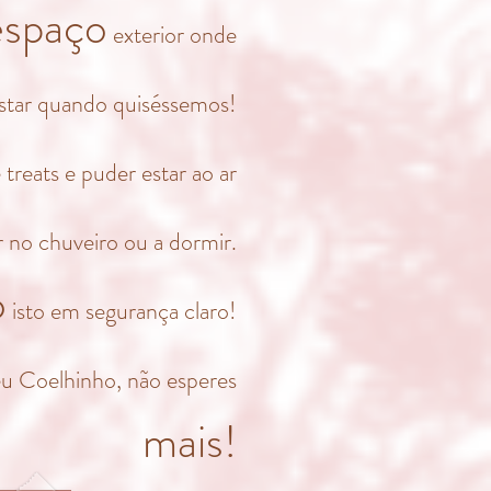
espaço
exterior onde
estar quando quiséssemos!
 treats e puder estar ao ar
 no chuveiro ou a dormir.
o
isto em segurança claro!
teu Coelhinho, não esperes
mais!