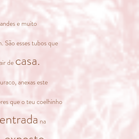
randes e muito
m. São esses tubos que
casa.
air de
buraco, anexas este
eres que o teu coelhinho
entrada
na
exposto