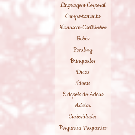
Linguagem Corporal
Comportamento
Manusear Coelhinhos
Bebés
Bonding
Brinquedos
Dicas
Idosos
E depois do Adeus
Adotar
Curiosidades
Perguntas Frequentes