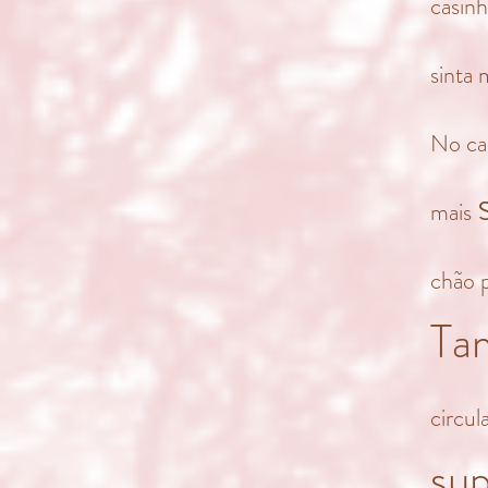
casin
sinta 
No ca
mais
chão 
Ta
circul
sup