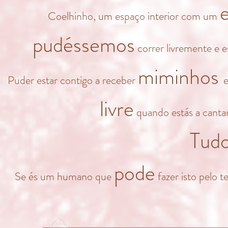
Coelhinho, um espaço interior com um
pudéssemos
correr livremente e 
miminhos
Puder estar contigo a receber
e
livre
quando estás a cantar
Tud
pode
Se és um humano que
fazer isto pelo 