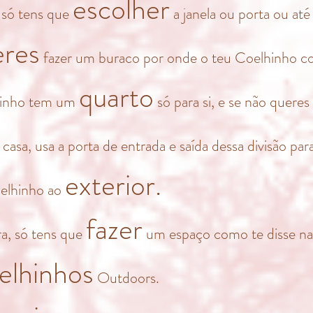
escolher
 só tens que
a janela ou porta ou at
eres
fazer um buraco por onde o teu Coelhinho con
quarto
inho tem um
só para si, e se não queres
 casa, usa a porta de entrada e saída dessa divisão par
exterior.
oelhinho ao
fazer
a, só tens que
um espaço como te disse na
elhinhos
Outdoors.