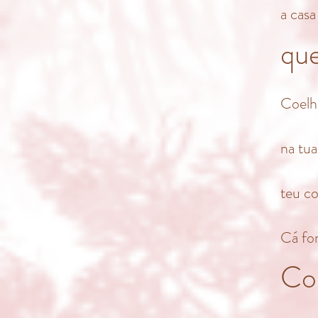
a casa
qu
Coelh
na tua
teu c
Cá for
Co