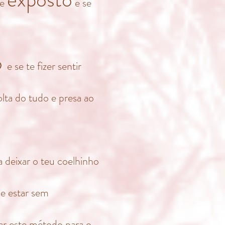
te
e se
o
e se te fizer sentir
olta do tudo e presa ao
a deixar o teu coelhinho
e estar sem
ar este método para o