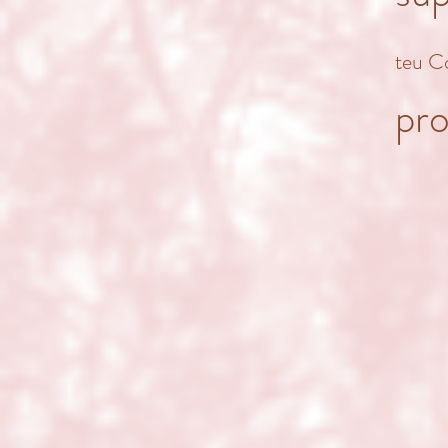
teu Co
pr