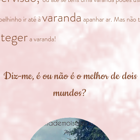
varanda
elhinho ir até à
apanhar ar. Mas não 
oteger
a varanda!
Diz-me, é ou não é o melhor de dois
mundos?