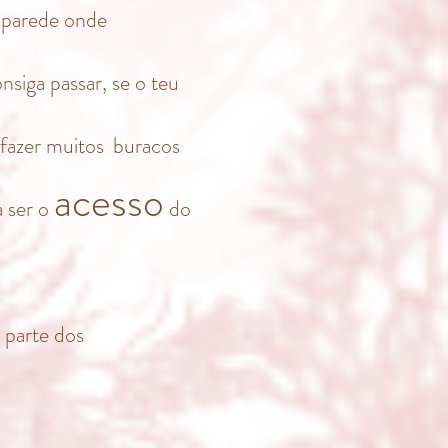
é parede onde
siga passar, se o teu
 faze
r muitos
buracos
acesso
a ser o
do
 parte dos