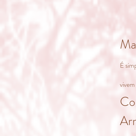
Ma
É simp
vivem
Co
Arr