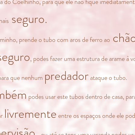
ha do Coelhinho, para que ele não fique imediatamen
seguro.
mais
chã
minho, prende o tubo com aros de ferro ao
seguro
, podes fazer uma estrutura de arame à v
predador
para que nenhum
ataque o tubo.
mbém
podes usar este tubos dentro de casa, par
livremente
ar
entre os espaços onde ele pod
ervisão,
ou até se tens uma varanda podes us