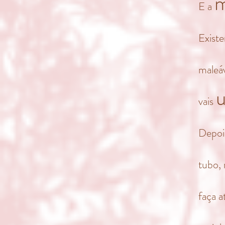
m
E a
Exist
maleá
u
vais
Depois
tubo,
faça a