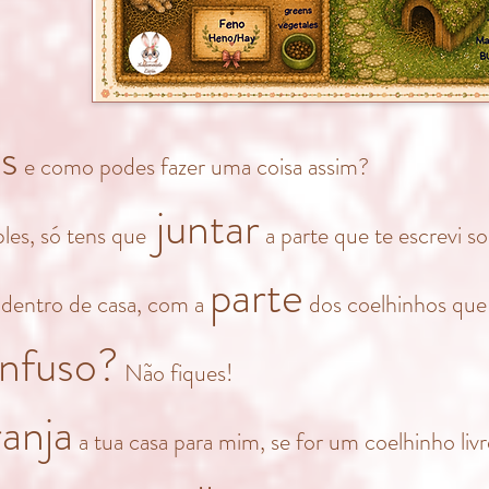
s
e como podes fazer uma coisa assim?
juntar
les, só tens que
a parte que te escrevi s
parte
 dentro de casa, com a
dos coelhinhos que 
nfuso?
Não fiques!
anja
a
tua c
asa para mim, se for um coelhinho liv