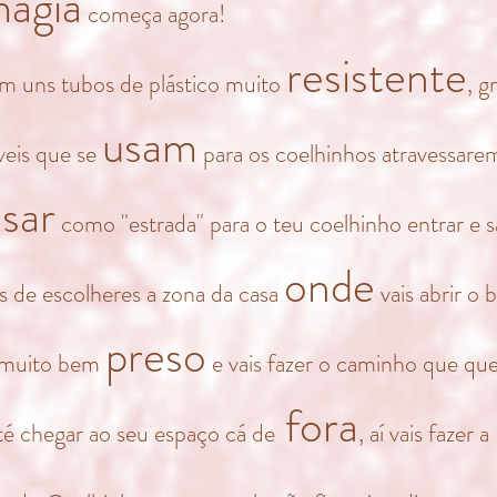
agia
começa agora!
resistente
em uns tubos de plástico muito
, g
usam
veis que se
para os coelhinhos atravessare
sar
como "estrada" para o teu coelhinho entrar e s
onde
 de escolheres a zona da casa
vais abrir o 
preso
 muito bem
e vais fazer o caminho que qu
fora
té chegar ao seu espaço cá de
, aí vais fazer a