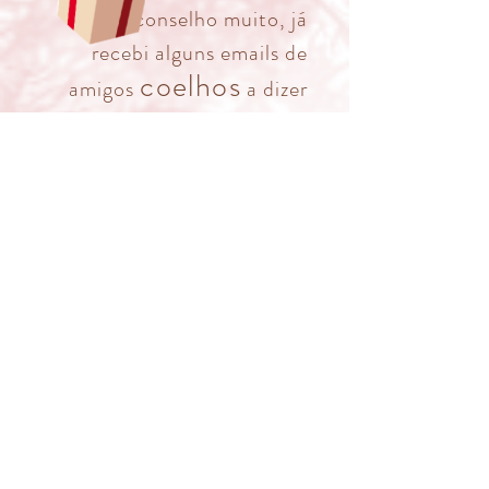
não aconselho muito, já
recebi alguns emails de
coelhos
amigos
a dizer
que os seus humanos
acabaram na cama com uma
terrível dor de costas ou
outros que acabaram por
cair
ao comprido no
chão... se quiserem tentar
saltem só um bocadinho e
braços
abanem os
,
pronto, não queremos que
fiquem magoados!