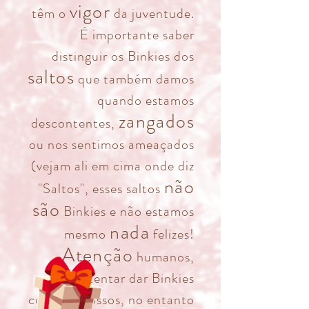
vigor
têm o
da juventude.
É importante saber
distinguir os Binkies dos
saltos
que também damos
quando estamos
zangados
descontentes,
ou nos sentimos ameaçados
(vejam ali em cima onde diz
não
"Saltos", esses saltos
são
Binkies e não estamos
nada
mesmo
felizes!
Atenção
humanos,
podem tentar dar Binkies
como os nossos, no entanto