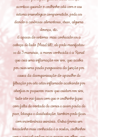
acontece quando o coelhinho está com o seu
sistema imunológico comprometido, pode ser
devido a carências alimentares, stress, alguma
doença, etc.
E apesar do sintoma mais conhecido ser a
cabeça de lado (Head tilt), ele pode manifestar-
se de 3 maneiras, a menos conhecida é a Renal
que cria uma inflamação nos rins, que acaba
por criar uma perda progressiva da função por
causa da desorganização do aparelho de
filtração por este estar inflamado acabando por
atrofiar os pequenos vasos que existem nos rins,
tudo isto vai fazer com que o coelhinho fique
com falta de vontade de comer e assim perda de
peso, letargia e desidratação, também pode ficar
com incontinência urinária. Outra forma um
bocadinho mais conhecida é a ocular, coelhinhos
com e.cuniculi podem criar nuvens nos olhos, que