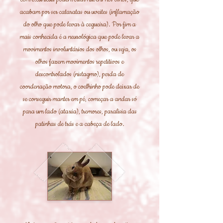
acabam por ser cataratas ou uveites (inflamação
do olho que pode levar à cegueira). Por fim a
mais conhecida é a neurológica que pode levar a
movimentos involuntários dos olhos, ou seja, os
olhos fazem movimentos repetitivos e
descontrolados (nistagmo), perda de
coordenação motora, o coelhinho pode deixar de
se conseguir manter em pé, começar a andar só
para um lado (ataxia), tremores, paralisia das
patinhas de trás e a cabeça de lado.