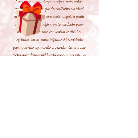
Neste caso não existe grande forma de evitar,
uma análise ao sangue do coelhinho é o ideal
mal este venha viver com vocês, depois a partir
daí se não estiver infetado é ter cuidado para
não estar em contato com outros coelhinhos
infetados, ou se estiver infetado é ter cuidado
para que não seja sujeito a grandes stresses, que
tenha uma dieta equilibrada para que o sistema
não sofra oscilações.
Em casos de sintomas é extremamente importante
irem logo ao veterinário, a medicação que ele
vos indicar deve de ser feita rigorosamente e
quanto mais cedo melhor para evitar que este
fungo avance mais.
Há veterinários que são a favor de se fazer
medicação a cada 6 meses, outros apenas 1 vez
quando se souber o diagnostico e outra em caso
de sintomas, tanto um como outro estão certos,