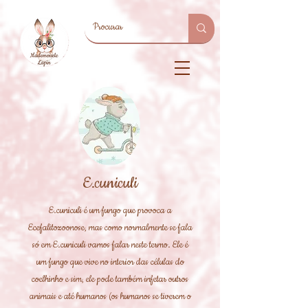
E.cuniculi
E.cuniculi é um fungo que provoca a
Ecefalitozoonose, mas como normalmente se fala
só em E.cuniculi vamos falar neste termo. Ele é
um fungo que vive no interior das células do
coelhinho e sim, ele pode também infetar outros
animais e até humanos (os humanos se tiverem o