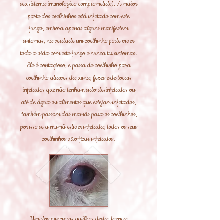
seu sistema imunológico comprometido). A maior
parte dos coelhinhos está infetado com este
fungo, embora apenas alguns manifestem
sintomas, na verdade um coelhinho pode viver
toda a vida com este fungo e nunca ter sintomas.
Ele é contagioso, e passa de coelhinho para
coelhinho através da urina, fezes e de locais
infetados que não tenham sido desinfetados ou
até de água ou alimentos que estejam infetados,
também passam das mamãs para os coelhinhos,
por isso se a mamã estiver infetada, todos os seus
coelhinhos vão ficar infetados.
Um dos principais gatilhos desta doença