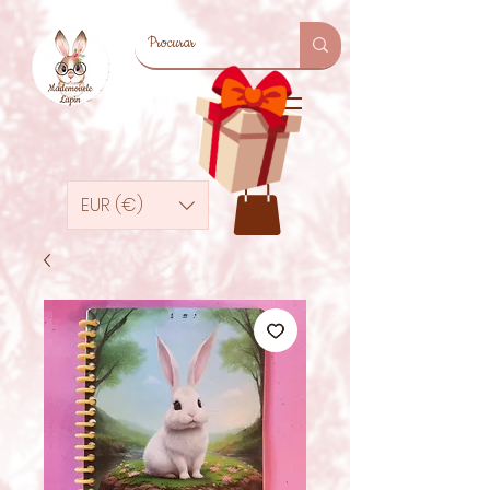
EUR (€)