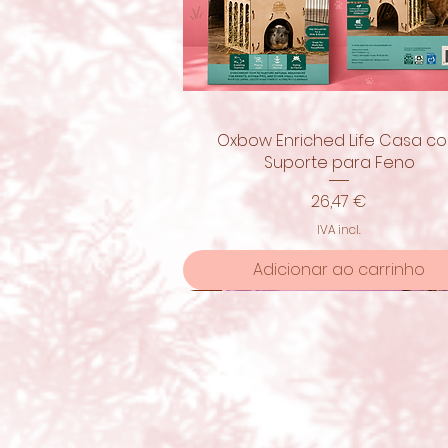
Oxbow Enriched Life Casa c
Visualização rápida
Suporte para Feno
Preço
26,47 €
IVA incl.
Adicionar ao carrinho
Novidade!