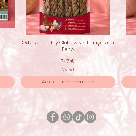
om
Oxbow Timothy Club Twists Tranças de
Visualização rápida
Feno
Preço
7,47 €
IVA incl.
Adicionar ao carrinho
Pro