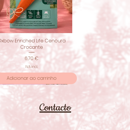
Oxbow Enriched Life Cenoura
Visualização rápida
Crocante
Preço
6,70 €
IVA incl.
Adicionar ao carrinho
moção
Contacto