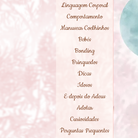
Linguagem Corporal
Comportamento
Manusear Coelhinhos
Bebés
Bonding
Brinquedos
Dicas
Idosos
E depois do Adeus
Adotar
Curiosidades
Perguntas Frequentes