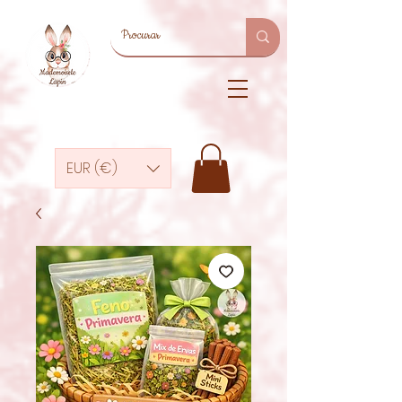
EUR (€)