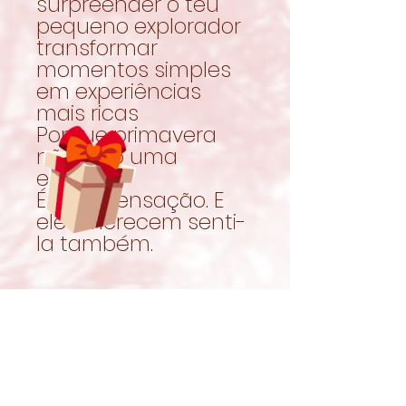
surpreender o teu
pequeno explorador
transformar
momentos simples
em experiências
mais ricas
Porque primavera
não é só uma
estação.
É uma sensação. E
eles merecem senti-
la também.
Produção limitada
feito com o cuidado
de uma loja
pequena, familiar e
apaixonada pelo