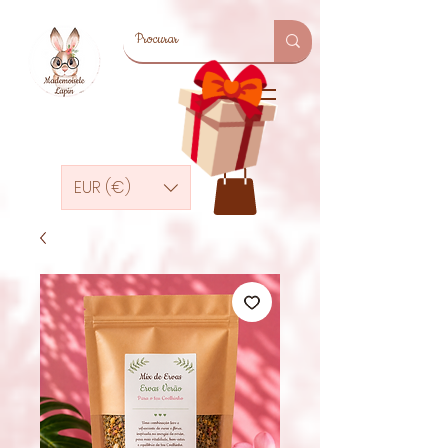
EUR (€)