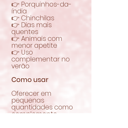
👉 Porquinhos-da-
índia
👉 Chinchilas
👉 Dias mais
quentes
👉 Animais com
menor apetite
👉 Uso
complementar no
verão
Como usar
Oferecer em
pequenas
quantidades como
complemento
alimentar.
Pode ser utilizado