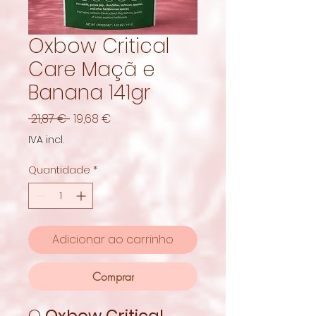
Oxbow Critical
Care Maçã e
Banana 141gr
Preço
Preço
 21,87 € 
19,68 €
normal
promocional
IVA incl.
Quantidade
*
Adicionar ao carrinho
Comprar
O
Oxbow Critical