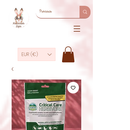
EUR (€)