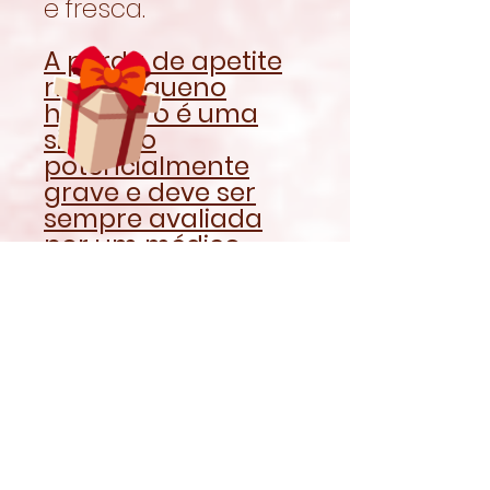
e fresca.
A perda de apetite
num pequeno
herbívoro é uma
situação
potencialmente
grave e deve ser
sempre avaliada
por um médico
veterinário com
experiência em
animais exóticos.
O Oxbow Critical
Care não substitui
uma consulta
veterinária nem deve
atrasar a procura de