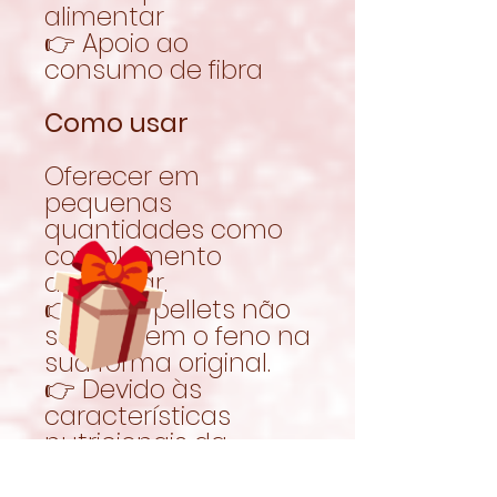
alimentar
👉 Apoio ao
consumo de fibra
Como usar
Oferecer em
pequenas
quantidades como
complemento
alimentar.
👉 Estes pellets não
substituem o feno na
sua forma original.
👉 Devido às
características
nutricionais da
Alfalfa, recomenda-
se uma utilização