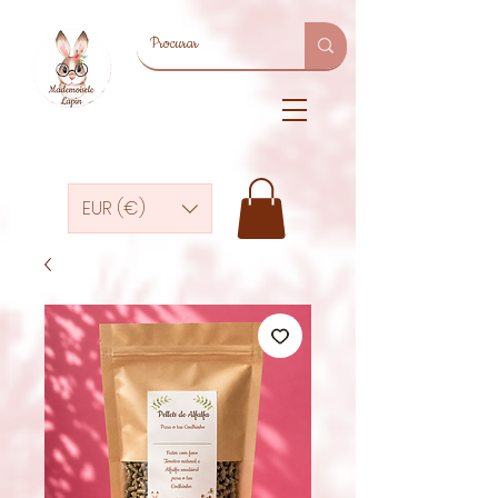
EUR (€)