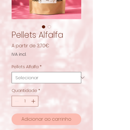
Pellets Alfalfa
Preço
A partir de
3,70€
promocional
IVA incl.
Pellets Alfalfa
*
Quantidade
*
Adicionar ao carrinho