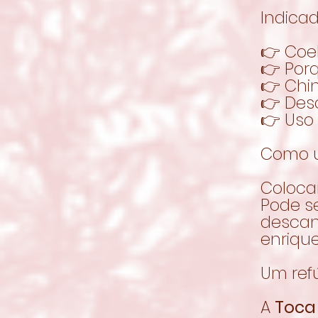
Indicad
👉 Coe
👉 Por
👉 Chin
👉 Des
👉 Uso 
Como u
Colocar
Pode se
descan
enrique
Um ref
A
Toca