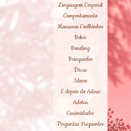
Linguagem Corporal
Comportamento
Manusear Coelhinhos
Bebés
Bonding
Brinquedos
Dicas
Idosos
E depois do Adeus
Adotar
Curiosidades
Perguntas Frequentes