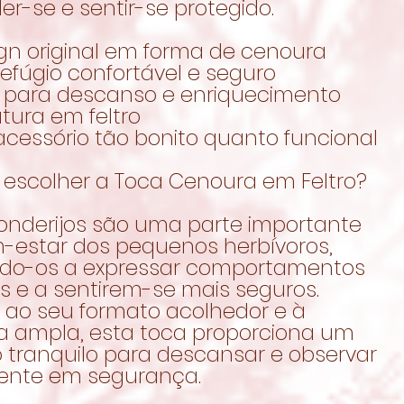
r-se e sentir-se protegido.
ign original em forma de cenoura
efúgio confortável e seguro
l para descanso e enriquecimento
utura em feltro
acessório tão bonito quanto funcional
 escolher a Toca Cenoura em Feltro?
onderijos são uma parte importante
-estar dos pequenos herbívoros,
do-os a expressar comportamentos
s e a sentirem-se mais seguros.
 ao seu formato acolhedor e à
a ampla, esta toca proporciona um
 tranquilo para descansar e observar
ente em segurança.