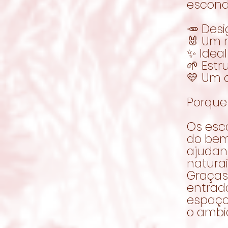
esconde
🥕 Des
🐰 Um r
✨ Idea
🌱 Estr
💛 Um 
Porque
Os esc
do bem
ajudan
naturai
Graças
entrad
espaço
o ambi