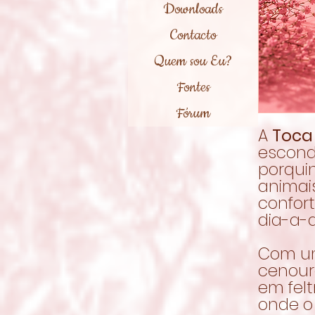
Downloads
Contacto
Quem sou Eu?
Fontes
Fórum
A
Toca
escond
porqui
animai
confor
dia-a-d
Com um
cenour
em fel
onde o