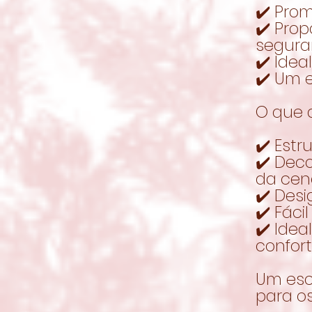
✔️ Pro
✔️ Pro
segur
✔️ Ide
✔️ Um 
O que 
✔️ Estr
✔️ Deco
da cen
✔️ Desi
✔️ Fáci
✔️ Ide
confort
Um esc
para o