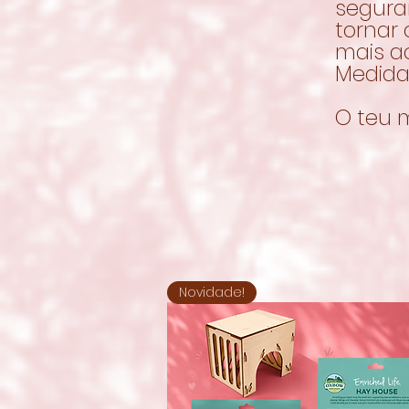
seguran
tornar
mais ac
Medid
O teu 
Novidade!