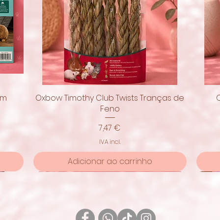
om
Oxbow Timothy Club Twists Tranças de
Visualização rápida
Feno
Preço
7,47 €
IVA incl.
Adicionar ao carrinho
Pro