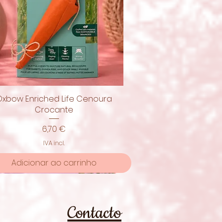
Oxbow Enriched Life Cenoura
Visualização rápida
Crocante
Preço
6,70 €
IVA incl.
Adicionar ao carrinho
moção
Contacto