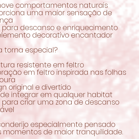
move comportamentos naturais
porciona uma maior sensação de
ança
al para descanso e enriquecimento
elemento decorativo encantador
a torna especial?
utura resistente em feltro
ração em feltro inspirada nas folhas
oura
gn original e divertido
l de integrar em qualquer habitat
al para criar uma zona de descanso
ável
onderijo especialmente pensado
s momentos de maior tranquilidade.