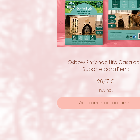
Oxbow Enriched Life Casa c
Visualização rápida
Suporte para Feno
Preço
26,47 €
IVA incl.
Adicionar ao carrinho
Novidade!