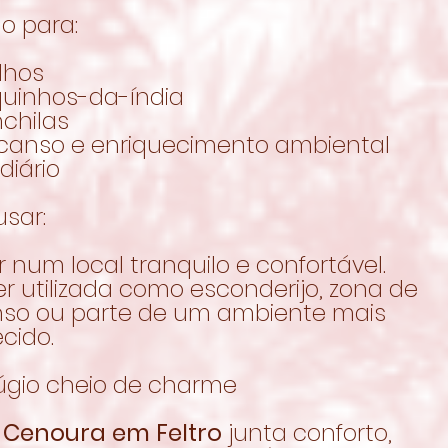
o para:
lhos
quinhos-da-índia
chilas
canso e enriquecimento ambiental
diário
sar:
 num local tranquilo e confortável.
r utilizada como esconderijo, zona de
so ou parte de um ambiente mais
cido.
úgio cheio de charme
 Cenoura em Feltro
junta conforto,