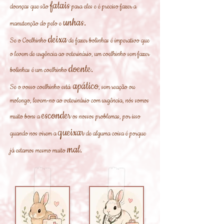
fatais
doenças que são
para eles e é preciso fazer a
unhas.
manutenção do pelo e
deixa
Se o Coelhinho
de fazer bolinhas é imperativo que
o levem de urgência ao veterinário, um coelhinho sem fazer
doente.
bolinhas é um coelhinho
apático
Se o vosso coelhinho está
, sem reação ou
molengo, levem-no ao veterinário com urgência, nós somos
esconder
muito bons a
os nossos problemas, por isso
queixar
quando nos virem a
de alguma coisa é porque
mal.
já estamos mesmo muito