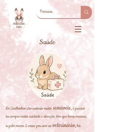
Saúde
sensíveis,
Os Coelhinhos são animais muito
é preciso
ter sempre muito cuidado e atenção, têm que levar vacinas,
veterinário,
ir pelo menos 2 vezes por ano ao
há