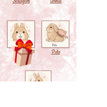
Sexagem
Unhas
Pelo
Dentes
Castração