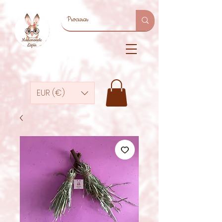
EUR (€)