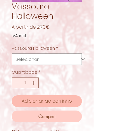
Vassoura
Halloween
Preço
A partir de
2,70€
promocional
IVA incl.
Vassoura Halloween
*
Quantidade
*
Adicionar ao carrinho
Comprar