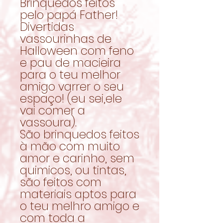
Brinquedos feitos
pelo papá Father!
Divertidas
vassourinhas de
Halloween com feno
e pau de macieira
para o teu melhor
amigo varrer o seu
espaço! (eu sei,ele
vai comer a
vassoura).
São brinquedos feitos
à mão com muito
amor e carinho, sem
quimicos, ou tintas,
são feitos com
materiais aptos para
o teu melhro amigo e
com toda a