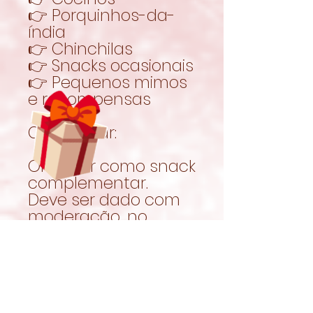
👉 Porquinhos-da-
índia
👉 Chinchilas
👉 Snacks ocasionais
👉 Pequenos mimos
e recompensas
Como usar:
Oferecer como snack
complementar.
Deve ser dado com
moderação, no
contexto de uma
alimentação
equilibrada.
Garantir sempre
acesso a feno fresco