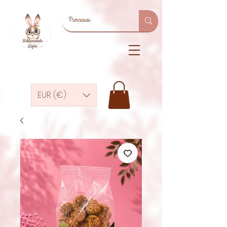
EUR (€)