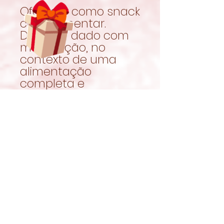
Oferecer como snack
complementar.
Deve ser dado com
moderação, no
contexto de uma
alimentação
completa e
equilibrada.
Garantir sempre
acesso a feno fresco
e água limpa.
Naturalmente
deliciosos
Os
Biscoitos com
Pimento da Oxbow
juntam ingredientes