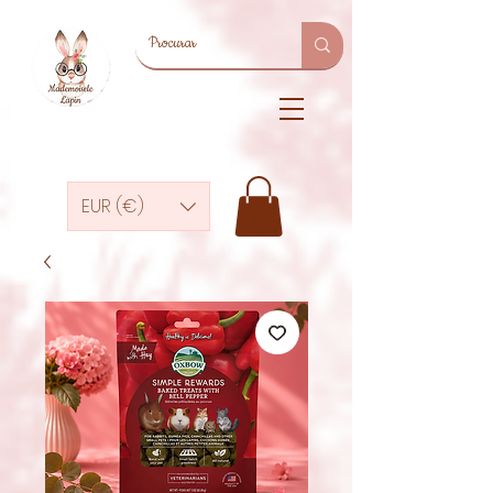
EUR (€)