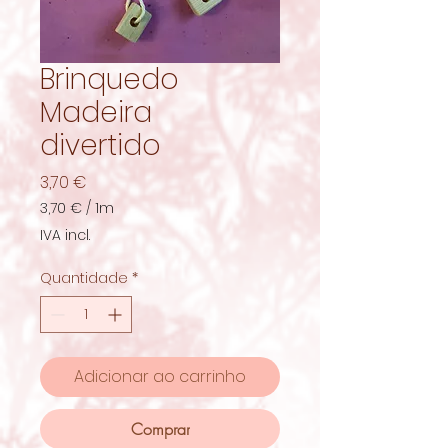
Brinquedo
Madeira
divertido
Preço
3,70 €
3,70 €
/
1m
3,70 €
IVA incl.
por
1
Quantidade
*
metro
Adicionar ao carrinho
Comprar