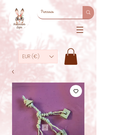
EUR (€)