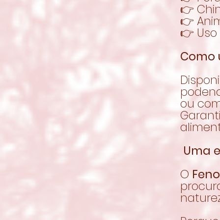
👉 Chin
👉 Ani
👉 Uso
Como 
Disponi
podend
ou com
Garant
aliment
Uma e
O
Feno
procur
naturez