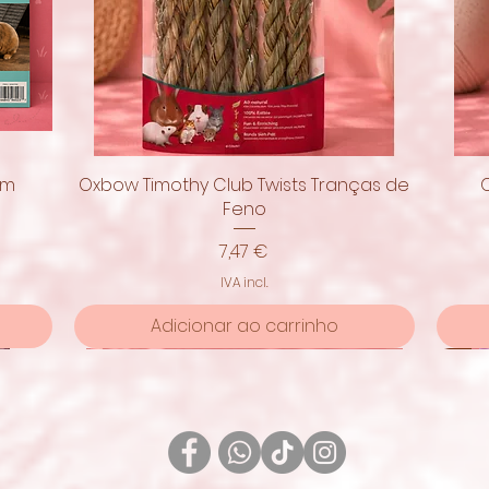
om
Oxbow Timothy Club Twists Tranças de
Visualização rápida
Feno
Preço
7,47 €
IVA incl.
Adicionar ao carrinho
Pro