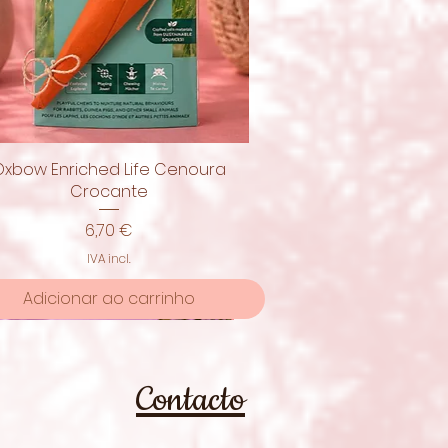
Oxbow Enriched Life Cenoura
Visualização rápida
Crocante
Preço
6,70 €
IVA incl.
Adicionar ao carrinho
moção
Contacto