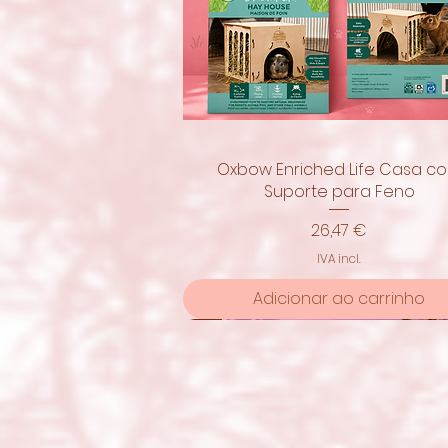
Oxbow Enriched Life Casa c
Visualização rápida
Suporte para Feno
Preço
26,47 €
IVA incl.
Adicionar ao carrinho
Novidade!