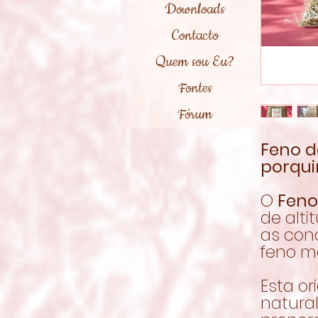
Downloads
Contacto
Quem sou Eu?
Fontes
Fórum
Feno d
porqui
O
Feno
de alti
as con
feno ma
Esta o
natura