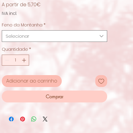
Preço
A partir de
5,70€
promocional
IVA incl.
Feno da Montanha
*
Selecionar
Quantidade
*
Adicionar ao carrinho
Comprar