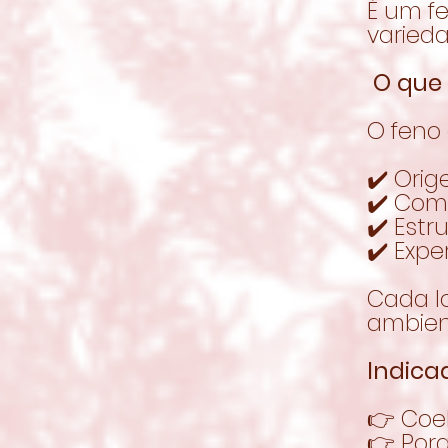
É um f
varieda
O que 
O feno
✔️ Ori
✔️ Com
✔️ Estr
✔️ Exp
Cada lo
ambien
Indica
👉 Coe
👉 Por