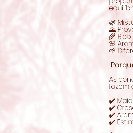
propor
equilib
🌿 Mist
🌄 Pro
🌾 Rico
🌸 Aro
🌱 Dife
Porqu
As con
fazem a
✔️ Maio
✔️ Cres
✔️ Arom
✔️ Estí