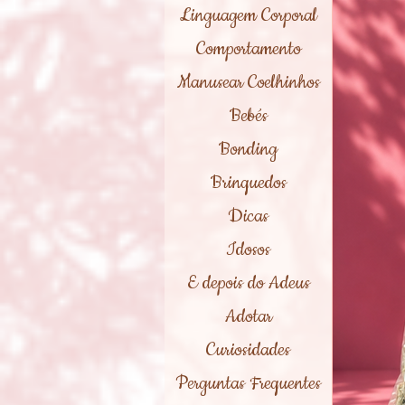
Linguagem Corporal
Comportamento
Manusear Coelhinhos
Bebés
Bonding
Brinquedos
Dicas
Idosos
E depois do Adeus
Adotar
Curiosidades
Perguntas Frequentes