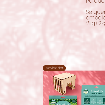
Porque
Se que
embala
2kg+2kg
Novidade!