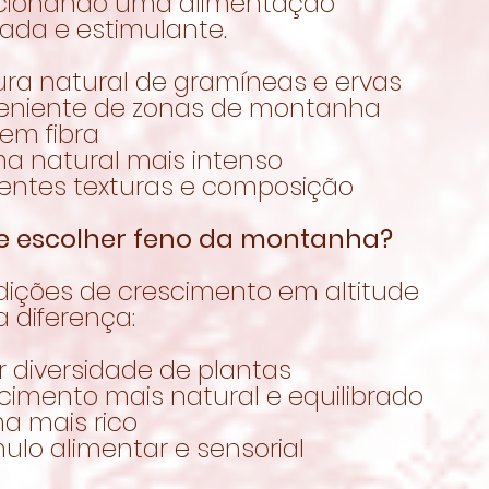
cionando uma alimentação
rada e estimulante.
ura natural de gramíneas e ervas
veniente de zonas de montanha
 em fibra
ma natural mais intenso
rentes texturas e composição
e escolher feno da montanha?
dições de crescimento em altitude
 diferença:
r diversidade de plantas
cimento mais natural e equilibrado
a mais rico
mulo alimentar e sensorial