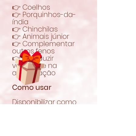
👉 Coelhos
👉 Porquinhos-da-
índia
👉 Chinchilas
👉 Animais júnior
👉 Complementar
outros fenos
👉 Introduzir
variedade na
alimentação
Como usar
Disponibilizar como
complemento a
outros fenos ou para
variar a alimentação.
Garantir sempre