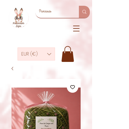
EUR (€)