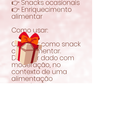
👉 Snacks ocasionais
👉 Enriquecimento
alimentar
Como usar:
Oferecer como snack
complementar.
Deve ser dado com
moderação, no
contexto de uma
alimentação
completa e
equilibrada.
Garantir sempre
acesso a feno fresco
e água limpa.
Naturalmente