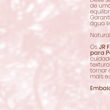
de uma
equilib
Garant
água l
Natura
Os
JR 
para P
cuidad
textur
tornar 
mais es
Embal