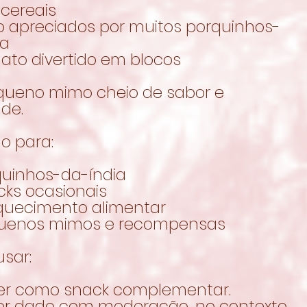
 cereais
to apreciados por muitos porquinhos-
ia
ato divertido em blocos
ueno mimo cheio de sabor e
de.
o para:
quinhos-da-índia
cks ocasionais
iquecimento alimentar
uenos mimos e recompensas
sar:
er como snack complementar.
er dado com moderação, no contexto