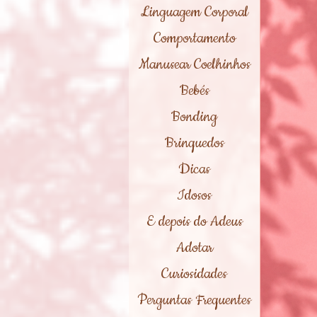
Linguagem Corporal
Comportamento
Manusear Coelhinhos
Bebés
Bonding
Brinquedos
Dicas
Idosos
E depois do Adeus
Adotar
Curiosidades
Perguntas Frequentes