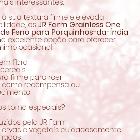
ais interessantes.
à sua textura firme e elevada
ilidade, os
JR Farm Grainless One
 de Feno para Porquinhos-da-Índia
a excelente opção para oferecer
imo ocasional.
 em fibra
 cereais
ura firme para roer
al como recompensa ou
ecimento
s torna especiais?
uzidos pela JR Farm
 ervas e vegetais cuidadosamente
onados