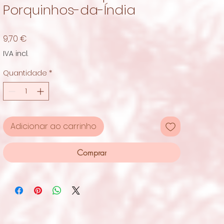
Porquinhos-da-Índia
Preço
9,70 €
IVA incl.
Quantidade
*
Adicionar ao carrinho
Comprar