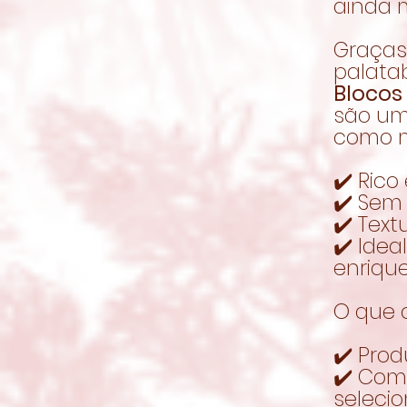
ainda m
Graças 
palatab
Blocos
são um
como m
✔️ Rico
✔️ Sem
✔️ Text
✔️ Ide
enriqu
O que o
✔️ Prod
✔️ Com
seleci