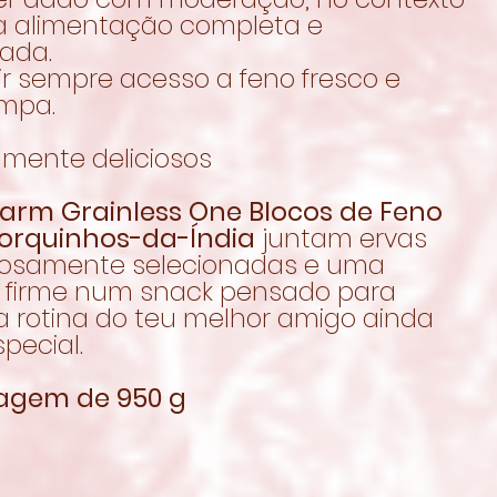
 alimentação completa e
rada.
ir sempre acesso a feno fresco e
impa.
lmente deliciosos
Farm Grainless One Blocos de Feno
orquinhos-da-Índia
juntam ervas
osamente selecionadas e uma
a firme num snack pensado para
a rotina do teu melhor amigo ainda
pecial.
agem de 950 g