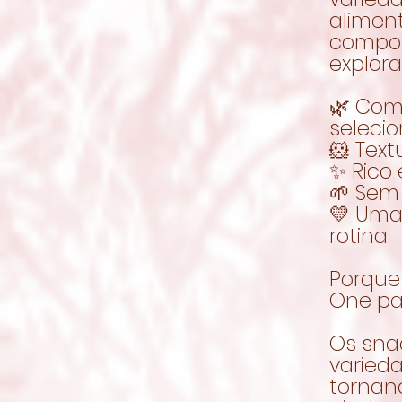
aliment
compor
explora
🌿 Com
seleci
🐹 Text
✨ Rico 
🌱 Sem
💛 Uma
rotina
Porque 
One pa
Os sna
varieda
tornan