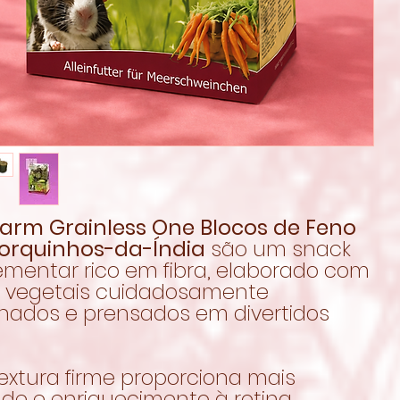
Farm Grainless One Blocos de Feno
orquinhos-da-Índia
são um snack
mentar rico em fibra, elaborado com
e vegetais cuidadosamente
onados e prensados em divertidos
extura firme proporciona mais
ade e enriquecimento à rotina