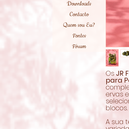
Downloads
Contacto
Quem sou Eu?
Fontes
Fórum
Os
JR 
para P
comple
ervas 
seleci
blocos.
A sua t
varied