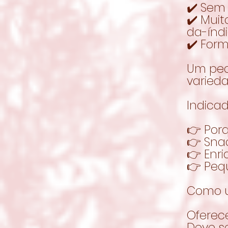
✔️ Sem
✔️ Mui
da-índ
✔️ Form
Um peq
varieda
Indicad
👉 Por
👉 Sna
👉 Enr
👉 Peq
Como u
Oferec
Deve s