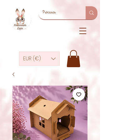
EUR (€)