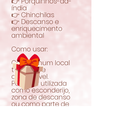
👉 Porquinhos-da-
índia
👉 Chinchilas
👉 Descanso e
enriquecimento
ambiental
Como usar:
Colocar num local
tranquilo e
confortável.
Pode ser utilizada
como esconderijo,
zona de descanso
ou como parte de
um ambiente mais
enriquecido.