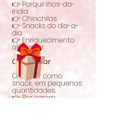
👉 Porquinhos-da-
índia
👉 Chinchilas
👉 Snacks do dia-a-
dia
👉 Enriquecimento
alimentar
Como usar
Oferecer como
snack, em pequenas
quantidades.
👉 Por serem
biscoitos, devem ser
dados com
moderação.
Garantir sempre
acesso a feno fresco