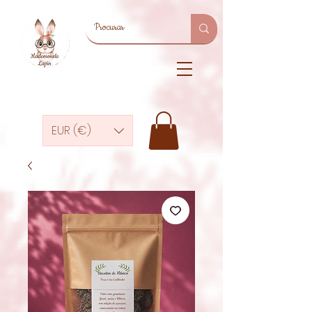
EUR (€)