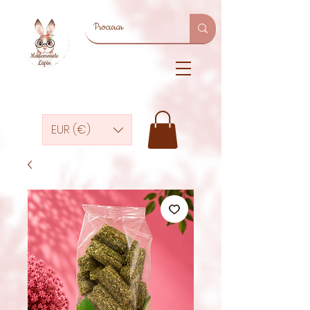
EUR (€)