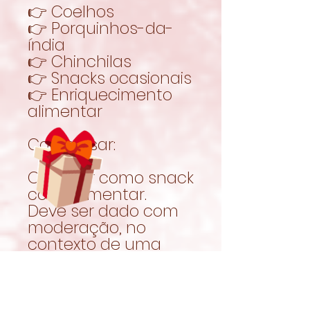
👉 Coelhos
👉 Porquinhos-da-
índia
👉 Chinchilas
👉 Snacks ocasionais
👉 Enriquecimento
alimentar
Como usar:
Oferecer como snack
complementar.
Deve ser dado com
moderação, no
contexto de uma
alimentação
equilibrada.
Garantir sempre