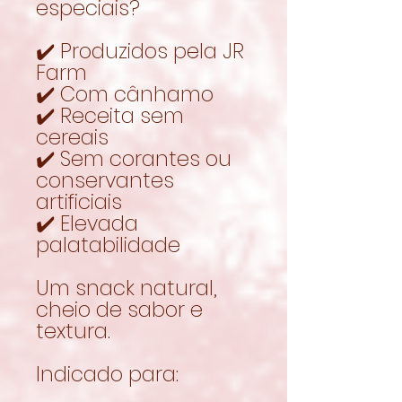
especiais?
✔️ Produzidos pela JR
Farm
✔️ Com cânhamo
✔️ Receita sem
cereais
✔️ Sem corantes ou
conservantes
artificiais
✔️ Elevada
palatabilidade
Um snack natural,
cheio de sabor e
textura.
Indicado para: