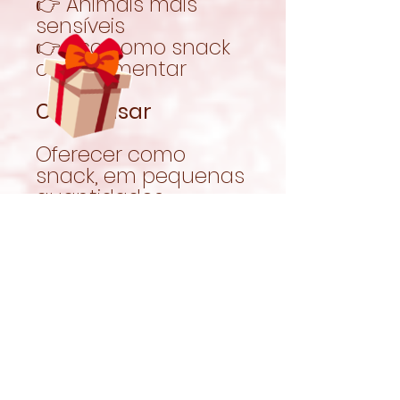
👉 Animais mais
sensíveis
👉 Uso como snack
complementar
Como usar
Oferecer como
snack, em pequenas
quantidades.
👉 Por serem
biscoitos, devem ser
dados com
moderação.
Garantir sempre
acesso a feno fresco
e água limpa.
Porque cuidar