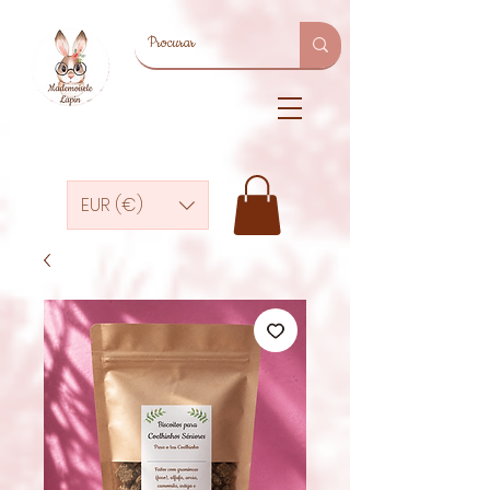
EUR (€)