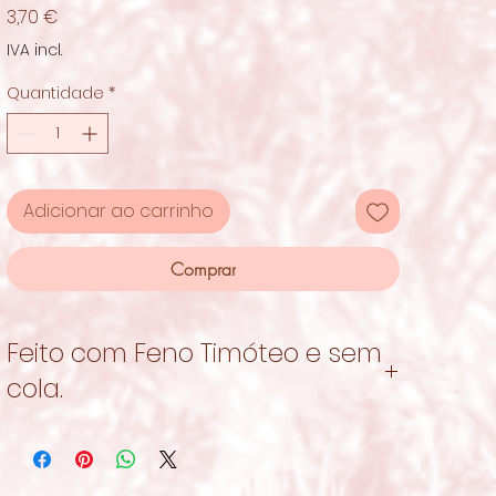
Preço
3,70 €
IVA incl.
Quantidade
*
Adicionar ao carrinho
Comprar
Feito com Feno Timóteo e sem
cola.