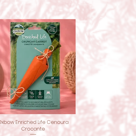
Oxbow Enriched Life Cenoura
Visualização rápida
Crocante