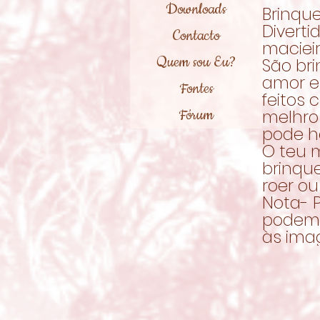
Downloads
Brinque
Divert
Contacto
maciei
Quem sou Eu?
São br
amor e 
Fontes
feitos 
Fórum
melhro
pode h
O teu 
brinqu
roer ou
Nota- 
podem 
às ima