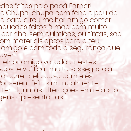
dos feitos pelo papá Father!
ido Chupa-chupa com feno e pau de
ra para o teu melhor amigo comer.
inquedos feitos à mão com muito
carinho, sem quimicos, ou tintas, são
com materiais aptos para o teu
 amigo e com toda a segurança que
aver.
melhor amigo vai adorar estes
edos e vai ficar muito sossegado a
 a correr pela casa com eles!
Por serem feitos manualmente
ter algumas alterações em relação
gens apresentadas.