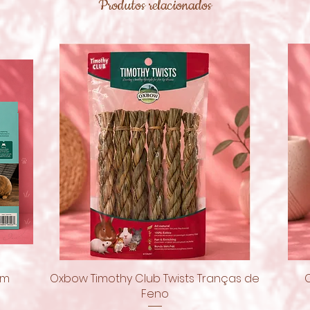
Produtos relacionados
om
Oxbow Timothy Club Twists Tranças de
Visualização rápida
Feno