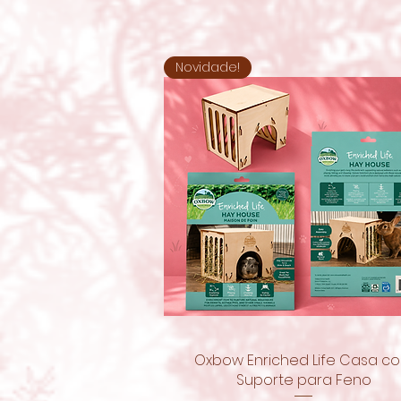
Novidade!
Oxbow Enriched Life Casa c
Visualização rápida
Suporte para Feno