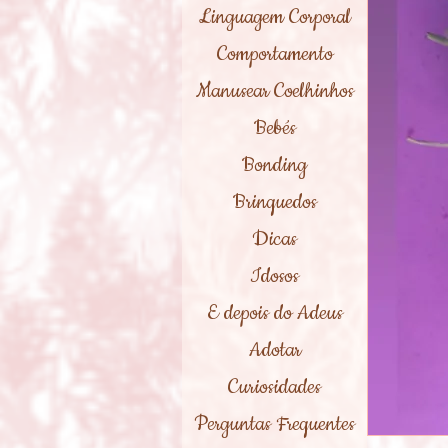
Linguagem Corporal
Comportamento
Manusear Coelhinhos
Bebés
Bonding
Brinquedos
Dicas
Idosos
E depois do Adeus
Adotar
Curiosidades
Perguntas Frequentes