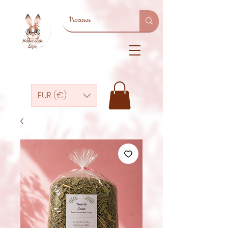
EUR (€)