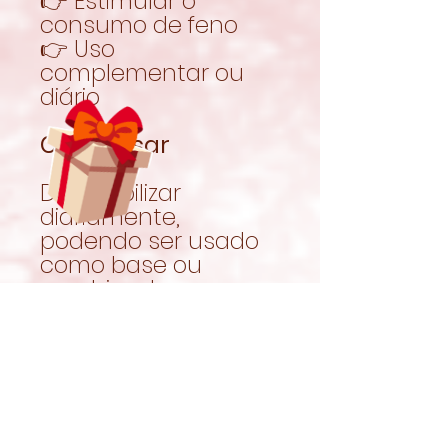
👉 Estimular o
consumo de feno
👉 Uso
complementar ou
diário
Como usar
Disponibilizar
diariamente,
podendo ser usado
como base ou
combinado com
outros fenos.
Garantir sempre
água limpa e uma
alimentação
equilibrada.