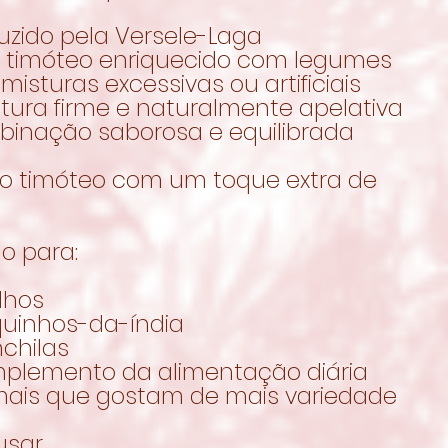
uzido pela Versele-Laga
o timóteo enriquecido com legumes
misturas excessivas ou artificiais
utura firme e naturalmente apelativa
binação saborosa e equilibrada
o timóteo com um toque extra de
o para:
lhos
quinhos-da-índia
chilas
plemento da alimentação diária
mais que gostam de mais variedade
usar