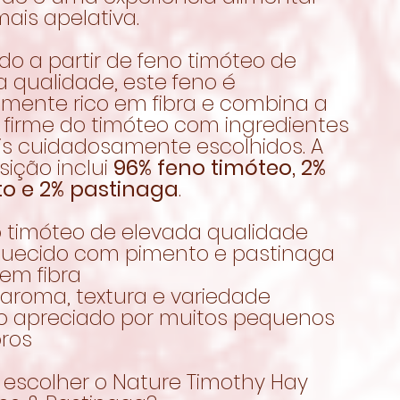
ais apelativa.
do a partir de feno timóteo de
 qualidade, este feno é
lmente rico em fibra e combina a
 firme do timóteo com ingredientes
is cuidadosamente escolhidos. A
ição inclui
96% feno timóteo, 2%
o e 2% pastinaga
.
o timóteo de elevada qualidade
iquecido com pimento e pastinaga
 em fibra
 aroma, textura e variedade
to apreciado por muitos pequenos
oros
 escolher o Nature Timothy Hay