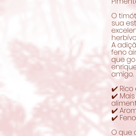
Piment
O timó
sua est
excele
herbívo
A adiç
feno a
que go
enrique
amigo.
✔️ Rico
✔️ Mai
alimen
✔️ Aro
✔️ Fen
O que o