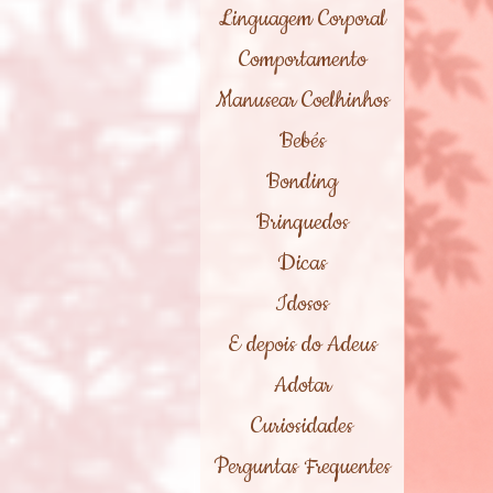
Linguagem Corporal
Comportamento
Manusear Coelhinhos
Bebés
Bonding
Brinquedos
Dicas
Idosos
E depois do Adeus
Adotar
Curiosidades
Perguntas Frequentes