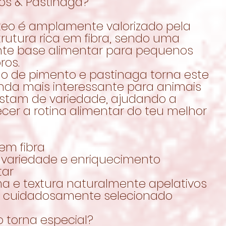
os & Pastinaga?
teo é amplamente valorizado pela
rutura rica em fibra, sendo uma
nte base alimentar para pequenos
ros.
ão de pimento e pastinaga torna este
inda mais interessante para animais
stam de variedade, ajudando a
cer a rotina alimentar do teu melhor
 em fibra
s variedade e enriquecimento
tar
ma e textura naturalmente apelativos
o cuidadosamente selecionado
 torna especial?