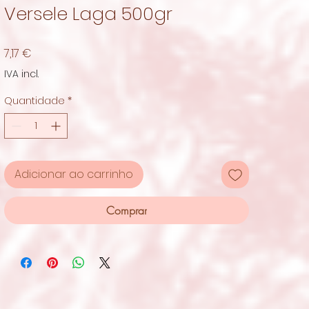
Versele Laga 500gr
Preço
7,17 €
IVA incl.
Quantidade
*
Adicionar ao carrinho
Comprar