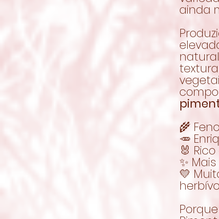
ainda m
Produzi
elevada
natura
textura
vegeta
compos
piment
🌾 Fen
🥕 Enr
🐰 Rico
✨ Mais
💛 Mui
herbív
Porque