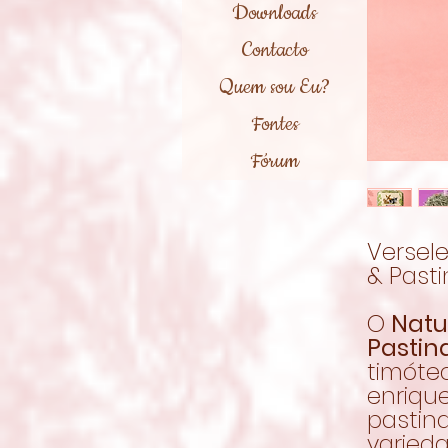
Downloads
Contacto
Quem sou Eu?
Fontes
Fórum
Versel
& Pasti
O
Natu
Pastin
timóte
enriqu
pastin
varied