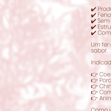
✔️ Prod
✔️ Fen
✔️ Sem 
✔️ Estr
✔️ Com
Um fen
sabor.
Indicad
👉 Coe
👉 Por
👉 Chin
👉 Com
👉 Ani
Como 