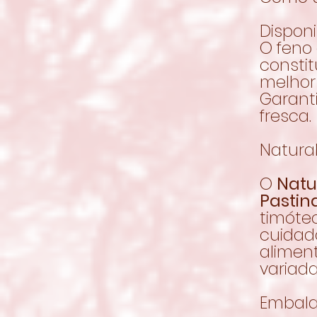
Disponi
O feno 
constit
melhor
Garant
fresca.
Natura
O
Natu
Pastin
timóte
cuidad
aliment
variada
Embala