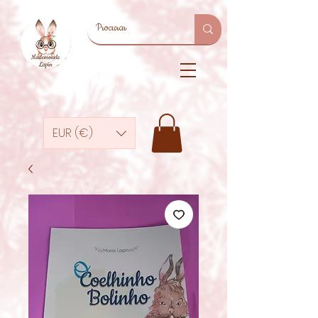
EUR (€)