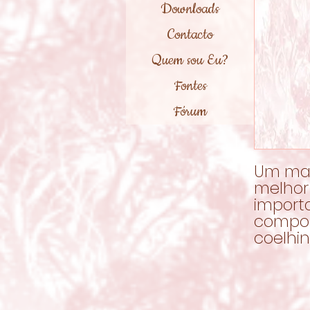
Downloads
Contacto
Quem sou Eu?
Fontes
Fórum
Um man
melhor
importa
compor
coelhin