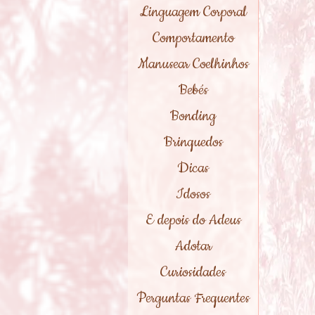
Linguagem Corporal
Comportamento
Manusear Coelhinhos
Bebés
Bonding
Brinquedos
Dicas
Idosos
E depois do Adeus
Adotar
Curiosidades
Perguntas Frequentes