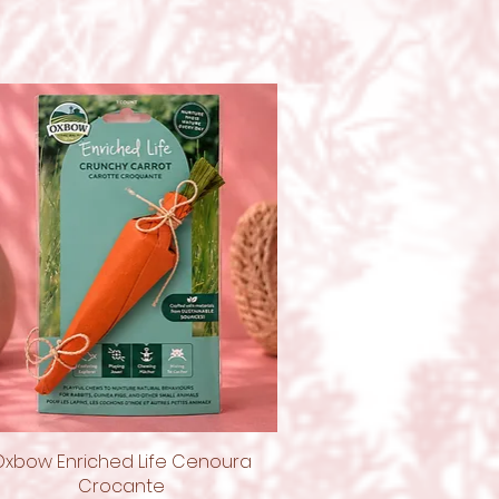
Oxbow Enriched Life Cenoura
Visualização rápida
Crocante