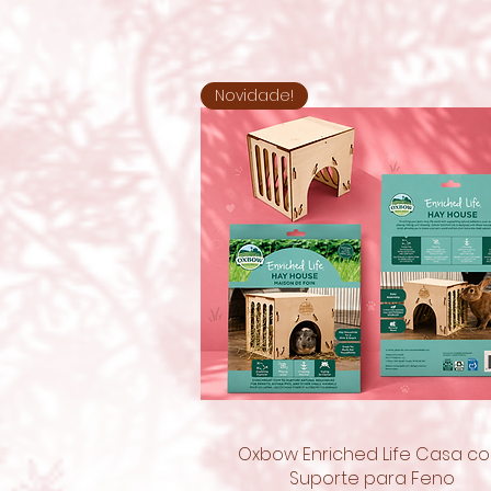
Novidade!
Oxbow Enriched Life Casa c
Visualização rápida
Suporte para Feno