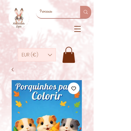
EUR (€)