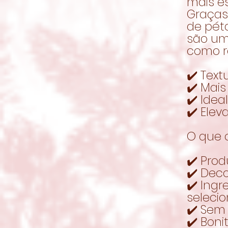
mais es
Graças
de pét
são um
como r
✔️ Text
✔️ Mais
✔️ Ide
✔️ Elev
O que o
✔️ Prod
✔️ Dec
✔️ Ing
seleci
✔️ Sem 
✔️ Bon