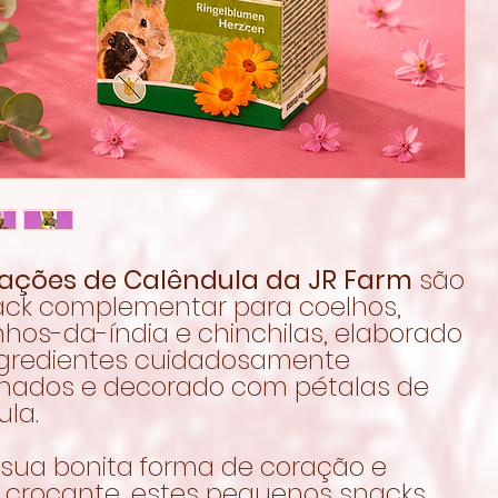
ações de Calêndula da JR Farm
são
ck complementar para coelhos,
hos-da-índia e chinchilas, elaborado
gredientes cuidadosamente
onados e decorado com pétalas de
ula.
sua bonita forma de coração e
a crocante, estes pequenos snacks