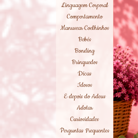
Linguagem Corporal
Comportamento
Manusear Coelhinhos
Bebés
Bonding
Brinquedos
Dicas
Idosos
E depois do Adeus
Adotar
Curiosidades
Perguntas Frequentes