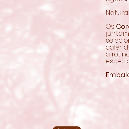
Natura
Os
Cor
juntam
seleci
calênd
a roti
especia
Embal