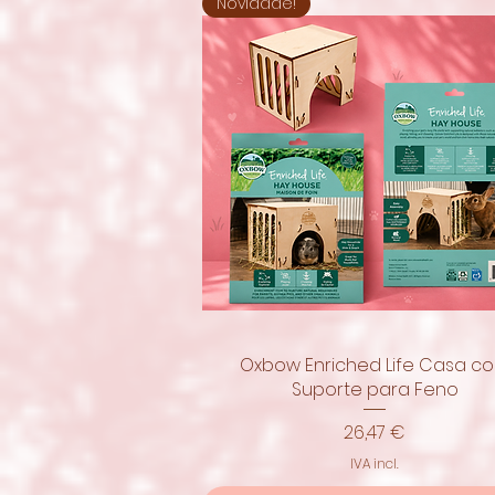
Novidade!
Oxbow Enriched Life Casa c
Visualização rápida
Suporte para Feno
Preço
26,47 €
IVA incl.