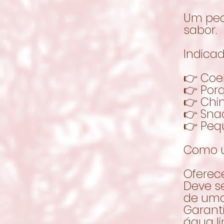
Um peq
sabor.
Indicad
👉 Coe
👉 Por
👉 Chin
👉 Sna
👉 Peq
Como u
Oferec
Deve s
de uma
Garant
água l