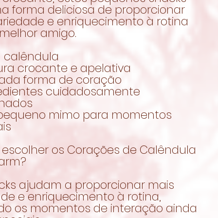
a forma deliciosa de proporcionar
ariedade e enriquecimento à rotina
 melhor amigo.
 calêndula
ura crocante e apelativa
cada forma de coração
redientes cuidadosamente
onados
 pequeno mimo para momentos
is
 escolher os Corações de Calêndula
Farm?
cks ajudam a proporcionar mais
de e enriquecimento à rotina,
do os momentos de interação ainda