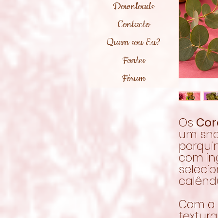
Downloads
Contacto
Quem sou Eu?
Fontes
Fórum
Os
Cor
um sna
porquin
com in
seleci
calênd
Com a 
textur