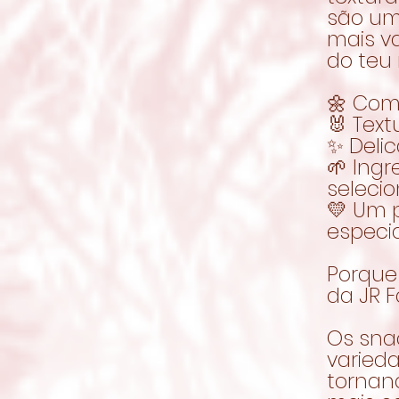
são um
mais v
do teu
🌼 Com
🐰 Text
✨ Deli
🌱 Ing
seleci
💛 Um
especia
Porque
da JR 
Os sna
varieda
tornan