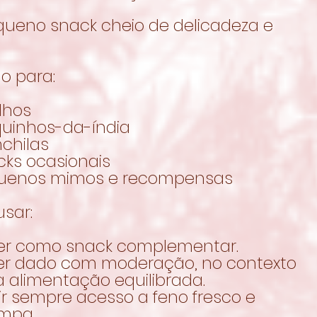
ueno snack cheio de delicadeza e
o para:
lhos
quinhos-da-índia
chilas
cks ocasionais
uenos mimos e recompensas
sar:
er como snack complementar.
er dado com moderação, no contexto
 alimentação equilibrada.
ir sempre acesso a feno fresco e
impa.