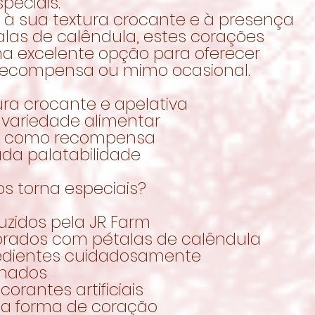
peciais.
 à sua textura crocante e à presença
alas de calêndula, estes corações
a excelente opção para oferecer
ecompensa ou mimo ocasional.
ura crocante e apelativa
 variedade alimentar
al como recompensa
ada palatabilidade
s torna especiais?
uzidos pela JR Farm
orados com pétalas de calêndula
redientes cuidadosamente
onados
corantes artificiais
ita forma de coração