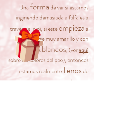
forma
Una
de ver si estamos
ingiriendo demasiada alfalfa es a
empieza
través del pipí, si este
a
ponerse muy amarillo y con
blancos
depósitos
, (ver
aquí
sobre los colores del pee), entonces
llenos
estamos realmente
de
rehacer
calcio y debemos
completamente la dieta empezando
alfalfa.
por la suspensión de
venderse
Suele
como heno, en
pacas o sacos, por lo que suele