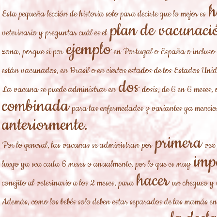
h
Esta pequeña lección de historia solo para decirte que lo mejor es
plan de vacunaci
veterinario y preguntar cuál es el
ejemplo
zona, porque si por
en Portugal o España o incluso 
están vacunados, en Brasil o en ciertos estados de los Estados Unid
dos
La vacuna se puede administrar en
dosis, de 6 en 6 meses
combinada
para las enfermedades y variantes ya menci
anteriormente.
primera
Por lo general, las vacunas se administran por
vez
imp
luego ya sea cada 6 meses o anualmente, por lo que es muy
hacer
conejito al veterinario a los 2 meses, para
un chequeo y
Además, como los bebés solo deben estar separados de las mamás en