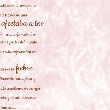
población de conejos en
e a través de una
afectaba a los
). , esta enfermedad se
 otras partes del mundo,
tra esta enfermedad en
fiebre
una es la
altamente contagiosa y
ató a millones de conejos,
ia y de allí se terminó
Américas.