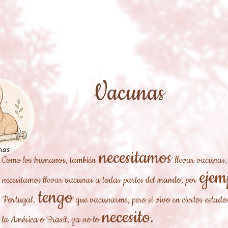
Vacunas
necesitamos
Como los humanos, también
llevar vacunas,
ejem
necesitamos llevar vacunas a todas partes del mundo, por
tengo
Portugal,
que vacunarme, pero si vivo en ciertos estado
necesito.
la América o Brasil, ya no lo