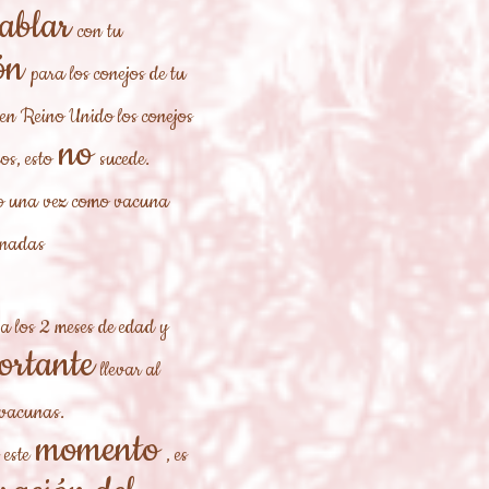
ablar
con tu
ón
para los conejos de tu
en Reino Unido los conejos
no
os, esto
sucede.
, o una vez como vacuna
onadas
 a los 2 meses de edad y
ortante
llevar al
 vacunas.
momento
 este
, es