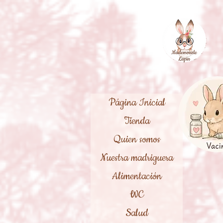
Página Inicial
Tienda
Quien somos
Nuestra madriguera
Alimentación
WC
Salud