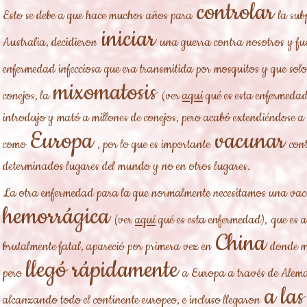
controlar
Esto se debe a que hace muchos años para
la sub
iniciar
Australia, decidieron
una guerra contra nosotros y fu
enfermedad infecciosa que era transmitida por mosquitos y que solo
mixomatosis
conejos, la
(ver
aquí
qué es esta enfermedad
introdujo y mató a millones de conejos, pero acabó extendiéndose a
Europa
vacunar
como
, por lo que es importante
con
determinados lugares del mundo y no en otros lugares.
La otra enfermedad para la que normalmente necesitamos una vac
hemorrágica
(ver
aquí
qué es esta enfermedad),
que es 
China
brutalmente fatal, apareció por primera vez en
donde m
llegó rápidamente
pero
a Europa a través de Aleman
a las
alcanzando todo el continente europeo, e incluso llegaron