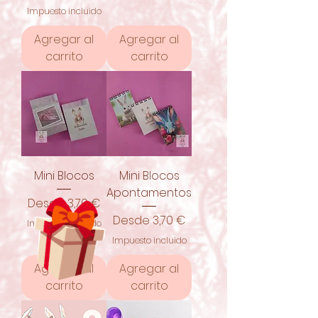
Impuesto incluido
Agregar al
Agregar al
carrito
carrito
Mini Blocos
Mini Blocos
Apontamentos
Precio de oferta
Desde
3,70 €
Precio de oferta
Desde
3,70 €
Impuesto incluido
Impuesto incluido
Agregar al
Agregar al
carrito
carrito