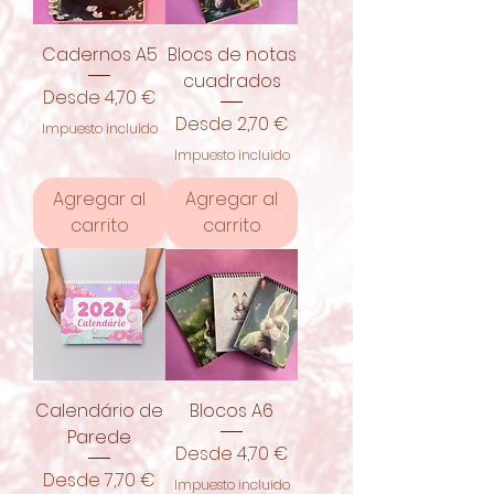
Cadernos A5
Blocs de notas
cuadrados
Precio de oferta
Desde
4,70 €
Precio de oferta
Desde
2,70 €
Impuesto incluido
Impuesto incluido
Agregar al
Agregar al
carrito
carrito
Calendário de
Blocos A6
Parede
Precio de oferta
Desde
4,70 €
Precio de oferta
Desde
7,70 €
Impuesto incluido