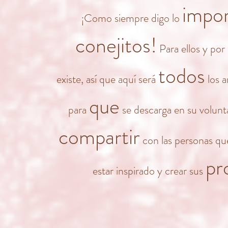
impo
¡Como siempre digo lo
conejitos!
Para ellos y por 
todos
existe, así que aquí será
los 
que
para
se
descarga en su volunt
compartir
con
las personas qu
pr
estar inspirado y crear sus