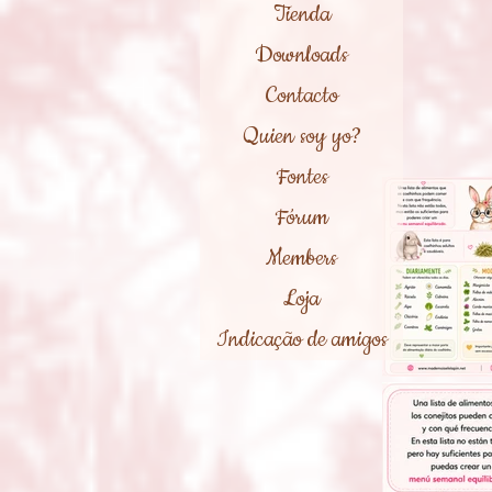
Tienda
Downloads
Contacto
Quien soy yo?
Fontes
Fórum
Members
Loja
Indicação de amigos