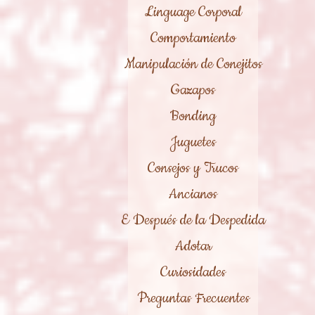
Linguage Corporal
Comportamiento
Manipulación de Conejitos
Gazapos
Bonding
Juguetes
Consejos y Trucos
Ancianos
E Después de la Despedida
Adotar
Curiosidades
Preguntas Frecuentes