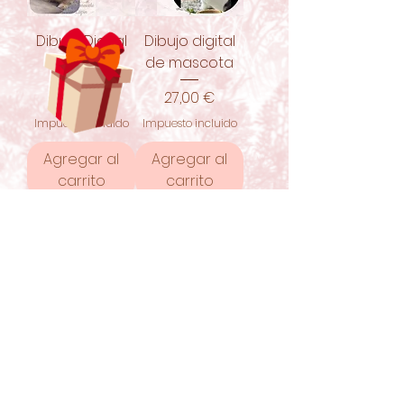
Dibujo Digital
Dibujo digital
Figura
de mascota
Precio
Precio
12,00 €
27,00 €
Impuesto incluido
Impuesto incluido
Agregar al
Agregar al
carrito
carrito
¿Me ofrecerás una
zanahoria?