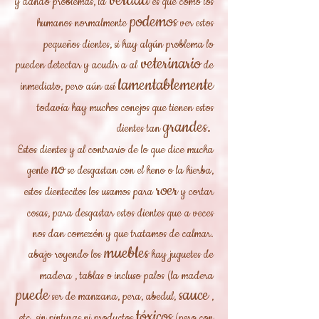
verdad
y dando problemas, la
es que como los
podemos
humanos
normalmente
ver estos
pequeños dientes, si hay algún problema lo
veterinario
pueden detectar y acudir a al
de
lamentablemente
inmediato, pero aún así
todavía
hay muchos conejos que
tienen estos
grandes.
dientes tan
Estos dientes y al contrario de lo que dice mucha
no
gente
se desgastan con el heno o la hierba,
roer
estos dientecitos los usamos para
y cortar
cosas, para desgastar estos dientes que a veces
nos dan comezón y que tratamos de calmar.
muebles
abajo royendo los
hay juguetes de
madera
, tablas o incluso palos (la madera
puede
sauce
ser de manzana, pera, abedul,
,
tóxicos
etc. sin pinturas ni productos
(pero con