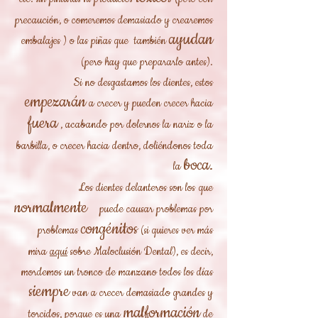
precaución, o comeremos demasiado y crearemos
ayudan
embalajes ) o las piñas que también
(pero hay que prepararlo antes).
Si no desgastamos los dientes, estos
empezarán
a crecer y pueden crecer hacia
fuera
, acabando por dolernos la nariz o la
barbilla, o crecer hacia dentro, doliéndonos toda
boca.
la
Los dientes delanteros son los
que
normalmente
puede causar problemas por
congénitos
problemas
(si quieres ver más
mira
aquí
sobre Maloclusión Dental), es decir,
mordemos un tronco de manzano todos los días
siempre
van a
crecer demasiado grandes y
malformación
torcidos, porque es una
de