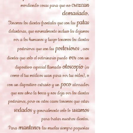
crezcan
mordiendo cosas para que no
demasiado.
patas
Tenemos los dientes frontales que son las
delanteras, que normalmente incluso les dejamos
ver a los humanos y luego tenemos los dientes
posteriores
posteriores que son las
, esos
ver
dientes que solo el veterinario puede
con un
otoscopio
dispositivo especial llamado
(es
como el tus médicos usan para ver tus oídos), o
poco
con un dispositivo extraño y un
aterrador
que nos abre la boca y nos deja ver los dientes
posteriores, pero en estos casos tenemos que estar
sedados
usamos
y generalmente solo lo
para tratar nuestros dientes.
mantener
Para
las muelas siempre pequeñas