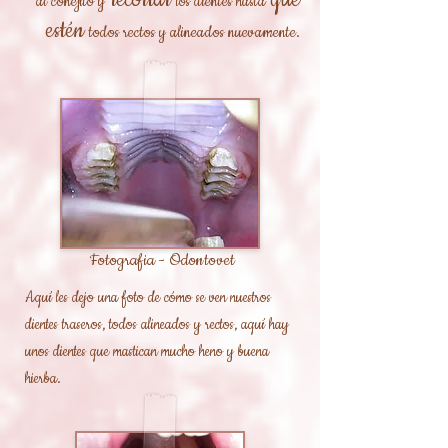
recortar
que
al conejito y
los dientes hasta
estén
todos rectos y alineados nuevamente.
Fotografia - Odontovet
Aquí les dejo una foto de cómo se ven nuestros
dientes traseros, todos alineados y rectos, aquí hay
unos dientes que mastican mucho heno y buena
hierba.