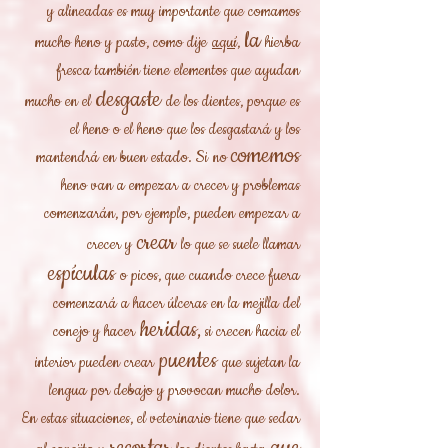
y alineadas es muy importante que comamos
la
mucho heno y pasto, como dije
aquí,
hierba
fresca también tiene elementos que ayudan
desgaste
mucho en el
de los dientes, porque es
el heno o el heno que los desgastará y los
comemos
mantendrá en buen estado. Si
no
heno van a empezar a crecer y problemas
comenzarán, por ejemplo, pueden empezar a
crear
crecer y
lo que se suele llamar
espículas
o picos, que cuando crece fuera
comenzará a hacer úlceras en la mejilla del
heridas,
conejo y hacer
si crecen hacia el
puentes
interior pueden crear
que sujetan la
lengua por debajo y provocan mucho dolor.
En estas situaciones, el veterinario tiene que sedar