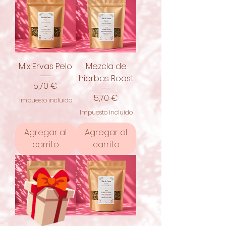
Mix Ervas Pelo
Mezcla de
hierbas Boost
Precio
5,70 €
Precio
5,70 €
Impuesto incluido
Impuesto incluido
Agregar al
Agregar al
carrito
carrito