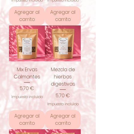
Impuesto incluido
Impuesto incluido
Agregar al
Agregar al
carrito
carrito
Mix Ervas
Mezcla de
Calmantes
hierbas
digestivas
Precio
5,70 €
Precio
5,70 €
Impuesto incluido
Impuesto incluido
Agregar al
Agregar al
carrito
carrito