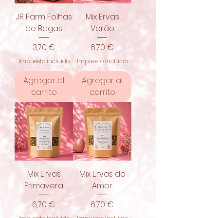
JR Farm Folhas
Mix Ervas
de Bagas
Verão
Precio
Precio
3,70 €
6,70 €
Impuesto incluido
Impuesto incluido
Agregar al
Agregar al
carrito
carrito
Mix Ervas
Mix Ervas do
Primavera
Amor
Precio
Precio
6,70 €
6,70 €