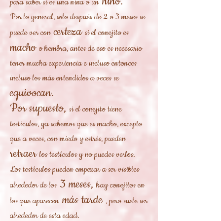
niño.
para saber si es una niña o un
Por lo general, solo después de 2 o 3 meses se
certeza
puede ver con
si el conejito es
macho
o hembra, antes de eso es necesario
tener mucha experiencia e incluso entonces
incluso los más entendidos a veces se
equivocan.
Por supuesto,
si el conejito tiene
testículos, ya sabemos que es macho, excepto
que a veces, con miedo y estrés, pueden
retraer
los testículos y no puedes verlos.
Los testículos pueden empezar a ser visibles
3 meses,
alrededor de los
hay conejitos en
más tarde
los que aparecen
, pero suele ser
alrededor de esta edad.