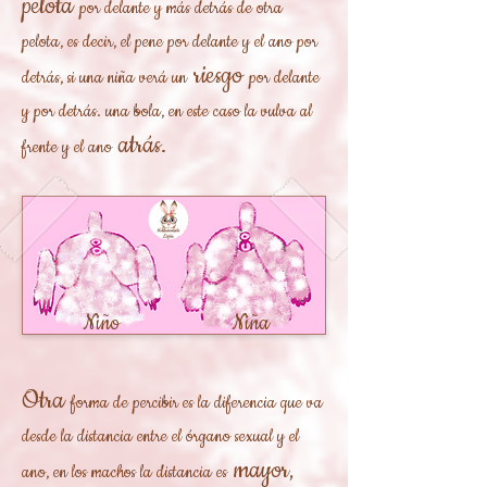
pelota
por delante y más detrás de otra
pelota, es decir, el pene por delante y el ano por
riesgo
detrás, si una niña verá un
por delante
y por detrás. una bola, en este caso la vulva al
atrás.
frente y el ano
Niño
Niña
Otra
forma de percibir es la diferencia que va
desde la distancia entre el órgano sexual y el
mayor,
ano, en los machos la distancia es