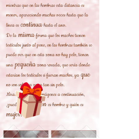
mientras que en las hembras esta distancia es
menor, apareciendo muchas veces hasta que la
continua
línea es
hasta el ano.
misma
De la
forma que los machos tienen
testículos junto al pene, en las hembras también se
puede ver que en esta zona no hay pelo, tienen
pequeña
una
zona rosada, que sería donde
que
estarían los testículos si fueran machos, ya
no son solo esa zona tan sin pelo.
Mirando ahora las imágenes a continuación,
quién
¿puedes saber
es hombre y quién es
mujer?