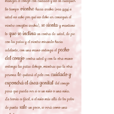
manejar el conejo con cuidado y no en cualquier
vientre
lío tiempo
hacia arriba (vea
aquí
si
usted no sabe por qué no debe ser conseguir el
se sienta
vientre conejitos arriba),
y mantiene
que se inclina
lo
en contra de
usted, de pie
con las patas y el vientre mirando hacia
pecho
adelante, con una mano sostenga el
del conejo
contra usted y con la otra mano
sostenga las patas debajo, mientras que la otra
le
cuidado y
persona
quitará el pelo con
expondrá el área genital
del conejo
para que pueda ver si es un niño o una niña.
La teoría es fácil, si el niño más allá de los pelos
sale
de punta
un poco, se verá como una