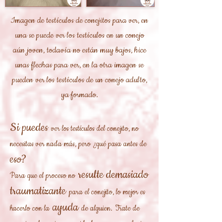
Imagen de testículos de conejitos para ver, en
una se puede ver los testículos en un conejo
aún joven, todavía no están muy bajos, hice
unas flechas para ver, en la otra imagen se
pueden ver los testículos de un conejo adulto,
ya formado.
Si puedes
ver los testículos del conejito, no
necesitas ver nada más, pero ¿qué pasa antes de
eso?
resulte demasiado
Para que el proceso no
traumatizante
para el conejito, lo mejor es
ayuda
hacerlo con la
de alguien.
Trate de