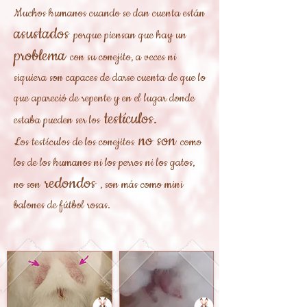
Muchos humanos cuando se dan cuenta están
asustados
porque piensan que hay un
problema
con su conejito, a veces ni
siquiera son capaces de darse cuenta de que lo
que apareció de repente y en el lugar donde
testículos.
estaba pueden ser los
no son
Los testículos de los conejitos
como
los de los humanos ni los perros ni los gatos,
redondos
no son
, son más como mini
balones de fútbol rosas.