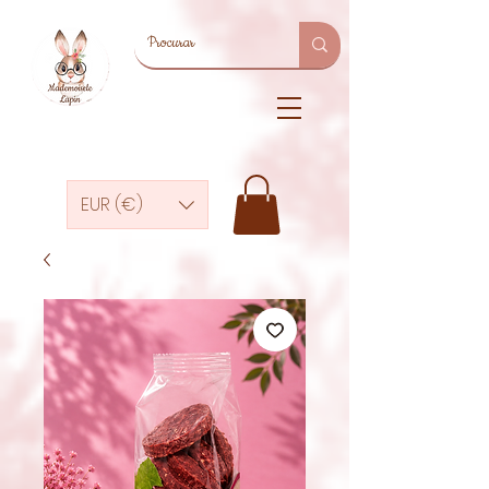
EUR (€)