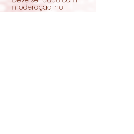
moderação, no
contexto de uma
alimentação
equilibrada.
Garantir sempre
acesso a feno fresco
e água limpa.
Naturalmente
crocantes
Os
JR Farm
Grainless Health
Dental Cookies de
Beterraba
juntam
ingredientes
cuidadosamente
selecionados e uma