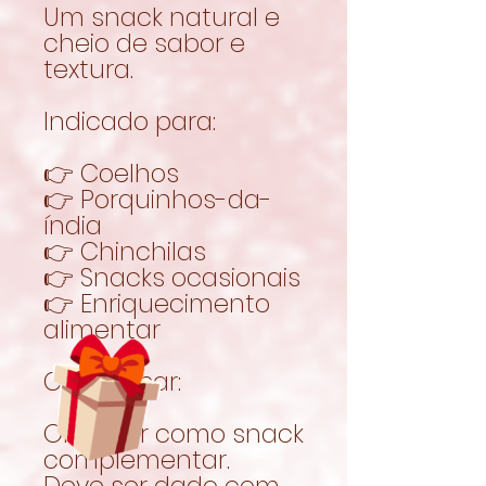
Um snack natural e
cheio de sabor e
textura.
Indicado para:
👉 Coelhos
👉 Porquinhos-da-
índia
👉 Chinchilas
👉 Snacks ocasionais
👉 Enriquecimento
alimentar
Como usar:
Oferecer como snack
complementar.
Deve ser dado com