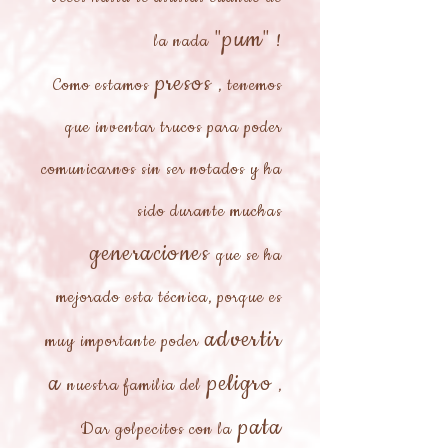
"pum"
la nada
!
presos
Como estamos
, tenemos
que inventar trucos para poder
comunicarnos sin ser notados y ha
sido durante muchas
generaciones
que se ha
mejorado esta técnica, porque es
advertir
muy importante poder
a
peligro
nuestra familia del
,
pata
Dar golpecitos con la