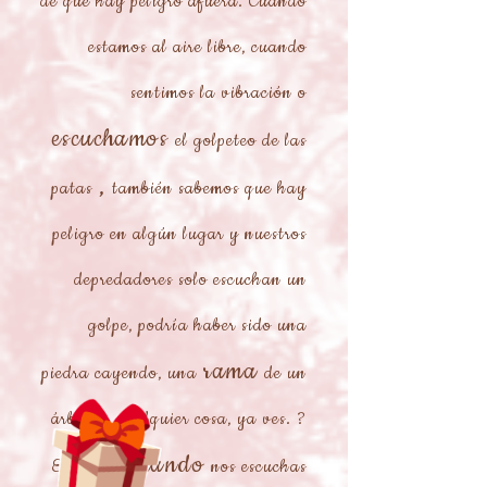
de que hay peligro afuera. Cuando
estamos al aire libre, cuando
sentimos la vibración o
escuchamos
el golpeteo de las
,
patas
también sabemos que hay
peligro en algún lugar y nuestros
depredadores solo escuchan un
golpe, podría haber sido una
rama
piedra cayendo, una
de un
árbol ... cualquier cosa, ya ves. ?
cuando
Entonces,
nos escuchas