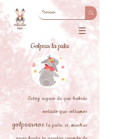
Golpear la pata
Estoy seguro de que habrás
notado que solíamos
golpearnos
la pata, sí, muchas
veces hasta te asustas cuando de