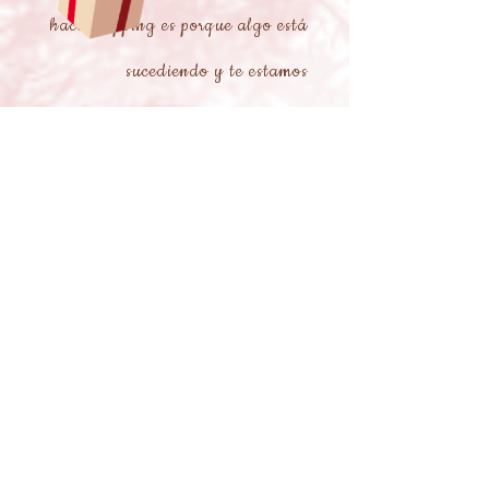
hacer tapping es porque algo está
sucediendo y te estamos
advirtiendo del peligro, también
diciendo
podemos estar
que no
estamos disfrutando lo que están
haciendo
, pero como regla
general es porque hay algún
peligro inminente. .