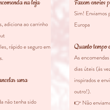
ncomenda na loja
Fazem envios p
Sim! Enviamos p
, adiciona ao carrinho
Europa
out
Quanto tempo 
es, rápido e seguro em
As encomendas s
s.
dias úteis (às v
cancelar uma
inspirados e env
outro!).
da não tenha sido
👉 Não enviamo