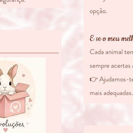
opção.
E se o meu mel
Cada animal tem
sempre acertas 
👉 Ajudamos-te 
mais adequadas.