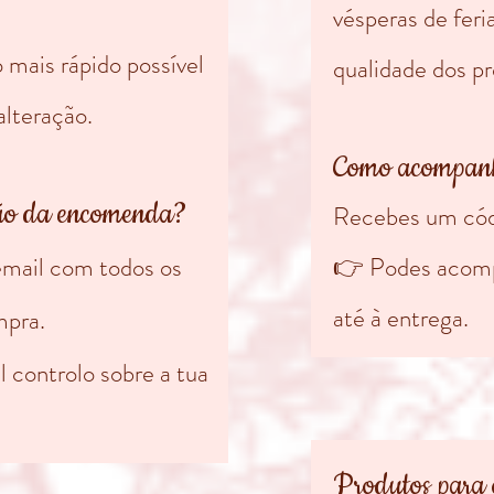
vésperas de feria
mais rápido possível
qualidade dos pr
alteração.
Como acompan
ão da encomenda?
Recebes um códi
mail com todos os
👉 Podes acomp
até à entrega.
mpra.
 controlo sobre a tua
Produtos para 