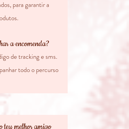
dos, para garantir a
odutos.
har a encomenda?
go de tracking e sms.
anhar todo o percurso
o teu melhor amigo