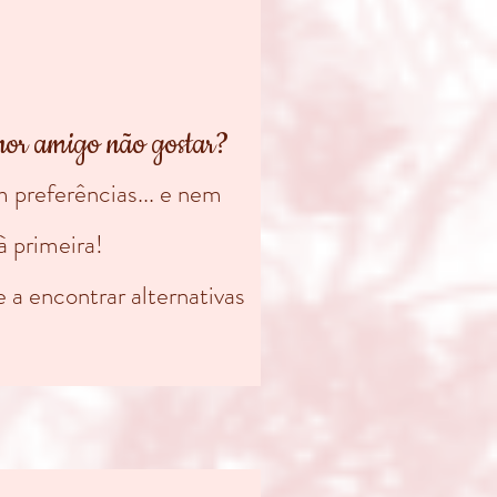
hor amigo não gostar?
 preferências... e nem
à primeira!
a encontrar alternativas