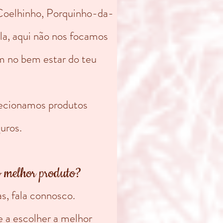
 Coelhinho, Porquinho-da-
la, aqui não nos focamos
im no bem estar do teu
ecionamos produtos
uros.
o melhor produto?
as, fala connosco.
a escolher a melhor