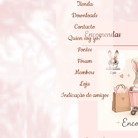
Tienda
Downloads
Contacto
Encomendas
Quien soy yo?
Fontes
Fórum
Members
Loja
Indicação de amigos