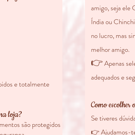
amigo, seja ele
Índia ou Chinchi
no lucro, mas s
melhor amigo.
👉
Apenas sel
adequados e seg
idos e totalmente
Como escolher 
na loja?
Se tiveres dúvid
mentos são protegidos
👉 Ajudamos-te 
segurança.