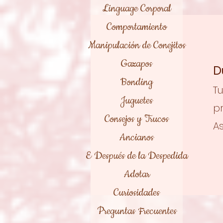
Linguage Corporal
Comportamiento
Manipulación de Conejitos
Gazapos
D
Bonding
T
Juguetes
p
Consejos y Trucos
A
Ancianos
E Después de la Despedida
Adotar
Curiosidades
Preguntas Frecuentes