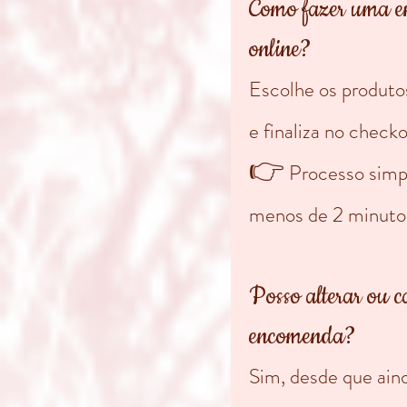
Como fazer uma e
online?
Escolhe os produtos
e finaliza no check
👉
Processo simpl
menos de 2 minuto
Posso alterar ou 
encomenda?
Sim, desde que ain