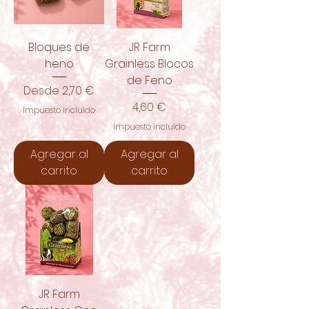
Bloques de
JR Farm
heno
Grainless Blocos
de Feno
Precio de oferta
Desde
2,70 €
Precio
4,60 €
Impuesto incluido
Impuesto incluido
Agregar al
Agregar al
carrito
carrito
JR Farm