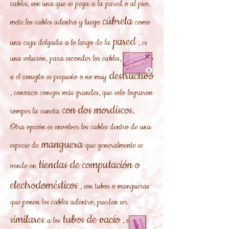
cables, son una que se pega a la pared o al piso,
cúbrela
mete los cables adentro y luego
como
pared
una caja delgada a lo largo de la
, es
una solución, para esconder los cables, sobre todo
destructivo
si el conejito es pequeño o no muy
, conozco conejos más grandes, que solo
lograron
con dos mordiscos.
romper la cuneta
Otra opción es envolver los cables dentro de una
manguera
especie de
que generalmente se
tiendas de computación o
vende en
electrodomésticos
, son tubos o mangueras
que ponen los cables adentro, pueden ser
similares
tubos de vacío
a los
, o para