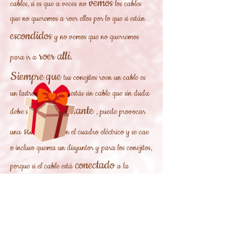
vemos
cables, si es que a veces
no
los cables
que no queremos a roer ellos por lo que si están
escondidos
y no vemos que no querremos
roer allí.
para ir a
Siempre que
tus conejitos roen un cable es
un lastre para ti que estás sin cable que sin duda
importante
debe ser muy
, puede provocar
subcarga
una
en el cuadro eléctrico y se cae
o incluso quema un disyuntor y para los conejitos,
conectado
porque si el cable está
a la
electrocutar
electricidad puede
al conejito y,
por lo tanto, puede sufrir graves lesiones internas
morir.
y externas e incluso