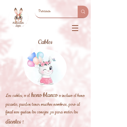
Cables
heno blanco
Los cables, o el
o incluso el heno
picante, pueden tener muchos nombres, pero al
final nos gustan los conejos ¡es para meter los
dientes
!