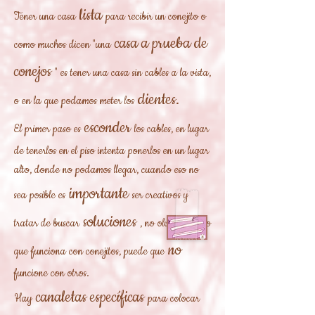
lista
Tener una casa
para recibir un conejito o
casa a prueba de
como muchos dicen "una
conejos
" es tener una casa sin cables a la vista,
dientes.
o en la que podamos meter los
esconder
El primer paso es
los cables, en lugar
de tenerlos en el piso intenta ponerlos en un lugar
alto, donde no podamos llegar, cuando eso no
importante
sea posible es
ser creativos y
soluciones
tratar de buscar
, no olvides que lo
no
que funciona con conejitos, puede que
funcione con otros.
canaletas específicas
Hay
para colocar