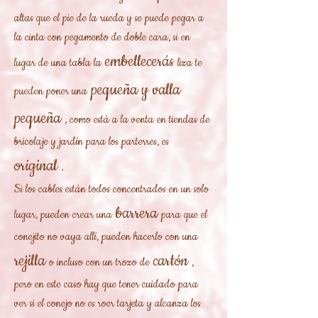
altas que el pie de la rueda y se puede pegar a
la cinta con pegamento de doble cara, si en
embellecerás
lugar de una tabla la
liza te
pequeña y valla
pueden poner una
pequeña
, como está a la venta en tiendas de
bricolaje y jardín para los parterres, es
original
.
Si los cables están todos concentrados en un solo
barrera
lugar, pueden crear una
para que el
conejito no vaya allí, pueden hacerlo con una
rejilla
cartón
o incluso con un trozo de
,
pero en este caso hay que tener cuidado para
ver si el conejo no es roer tarjeta y alcanza los