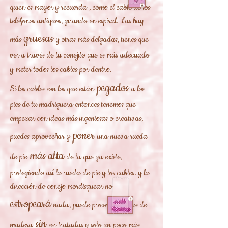
quien es mayor y recuerda , como el cable de los
teléfonos antiguos, girando en espiral. Las hay
gruesas
más
y otras más delgadas, tienes que
ver a través de tu conejito que es más adecuado
y meter todos los cables por
dentro.
pegados
Si los cables son los que están
a los
pies de tu madriguera entonces tenemos que
empezar con ideas más ingeniosas o creativas,
poner
puedes aprovechar y
una nueva rueda
más alta
de pie
de la que ya existe,
protegiendo así la rueda de pie y los cables. y la
dirección de conejo mordisquear no
estropeará
nada, puede provocar tablas de
sin
madera
ser tratadas y solo un poco más